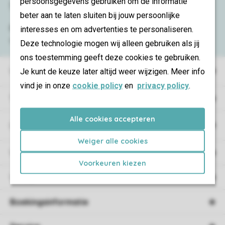
persoonsgegevens gebruiken om de informatie
Service & contact
beter aan te laten sluiten bij jouw persoonlijke
Bekijk de
veelgestelde vragen
of neem
interesses en om advertenties te personaliseren.
contact op met het
Contact Center
.
Deze technologie mogen wij alleen gebruiken als jij
ons toestemming geeft deze cookies te gebruiken.
Vakantieparken
Je kunt de keuze later altijd weer wijzigen. Meer info
vind je in onze
cookie policy
en
privacy policy
.
Type vakantie
Alle cookies accepteren
Campings
Weiger alle cookies
Vakantieverblijf
Voorkeuren kiezen
Verblijf
Boekingsinformatie