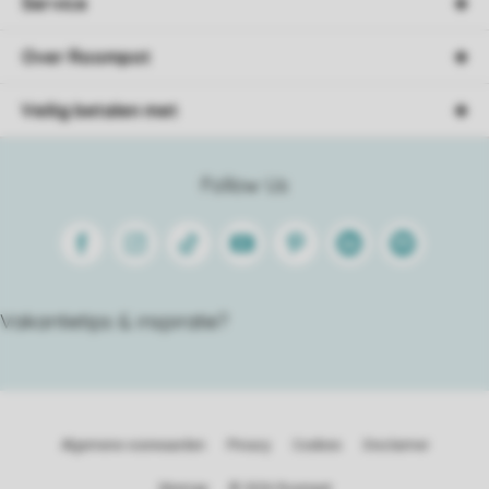
Service
Over Roompot
Veilig betalen met
Follow Us
Facebook
Instagram
Tiktok
Youtube
Pinterest
Linkedin
Spotify
Vakantietips & inspiratie?
Algemene voorwaarden
Privacy
Cookies
Disclaimer