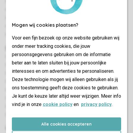
Gratis wifi
Geschikt voor 6 personen
Rookvrij
Mogen wij cookies plaatsen?
Huisdieren toegestaan
Energielabel: D
Voor een fijn bezoek op onze website gebruiken wij
onder meer tracking cookies, die jouw
Slaapkamer(s)
persoonsgegevens gebruiken om de informatie
Aantal slaapkamers: 3
beter aan te laten sluiten bij jouw persoonlijke
Slaapkamers beneden: 1
interesses en om advertenties te personaliseren.
Slaapkamers boven: 2
Deze technologie mogen wij alleen gebruiken als jij
Slaapkamer beneden
ons toestemming geeft deze cookies te gebruiken.
Eénpersoonsbedden: 6
Je kunt de keuze later altijd weer wijzigen. Meer info
Boxspringbedden
vind je in onze
cookie policy
en
privacy policy
.
Televisie op slaapkamer
Eenpersoonsdekbedden en kussens
Alle cookies accepteren
Woon-/eetkamer