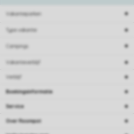
Vakantieparken
Type vakantie
Campings
Vakantieverblijf
Verblijf
Boekingsinformatie
Service
Over Roompot