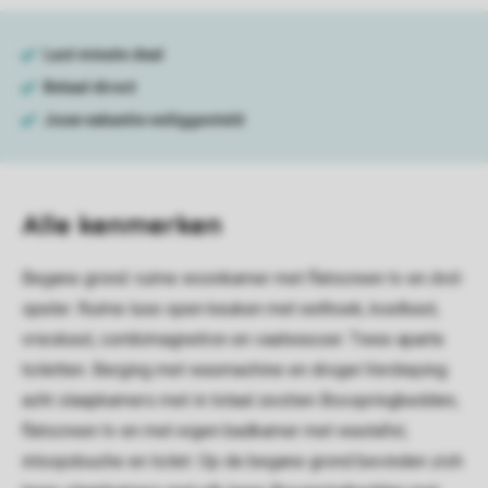
Alle
kenmerken
Begane grond: ruime woonkamer met flatscreen tv en dvd-
speler. Ruime luxe open keuken met eethoek, koelkast,
vrieskast, combimagnetron en vaatwasser. Twee aparte
toiletten. Berging met wasmachine en droger.Verdieping:
acht slaapkamers met in totaal zestien Boxspringbedden,
flatscreen tv en met eigen badkamer met wastafel,
inloopdouche en toilet. Op de begane grond bevinden zich