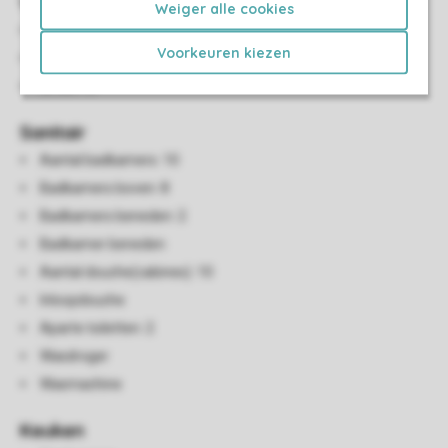
Woon-/eetkamer
Weiger alle cookies
Zithoek
Voorkeuren kiezen
Eethoek
Smart-tv
Sanitair
Aantal badkamers: 10
Badkamers boven: 8
Badkamers beneden: 2
Badkamer beneden
Aantal douche(cabines): 10
Inloopdouche
Aparte toiletten: 2
Wasdroger
Wasmachine
Keuken