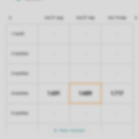
ma 31 aug
ma 07 sep
ma 14 sep
-
-
-
1 nacht
-
-
-
2 nachten
-
-
-
3 nachten
1.691
1.489
1.717
4 nachten
-
-
-
5 nachten
Meer nachten