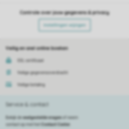
Controle over jouw gegevens & privacy
Instellingen wijzigen
Veilig en snel online boeken
SSL certificaat
Veilige gegevensoverdracht
Veilige betaling
Service & contact
Bekijk de
veelgestelde vragen
of neem
contact op met het
Contact Center
.