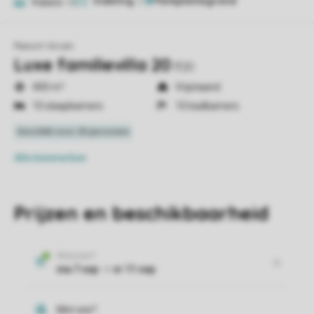
Indeling
2
Foto's
10
Resort Arcen
Luxe familievilla 20
lf20
400 m²
Vrijstaand
10 slaapkamers
10 badkamers
Alle
kenmerken
Prijzen en beschikbaarheid