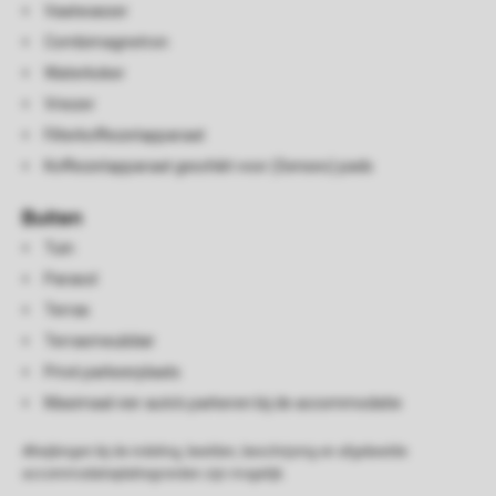
Vaatwasser
Combimagnetron
Waterkoker
Vriezer
Filterkoffiezetapparaat
Koffiezetapparaat geschikt voor (Senseo) pads
Buiten
Tuin
Parasol
Terras
Terrasmeubilair
Privé parkeerplaats
Maximaal vier auto's parkeren bij de accommodatie
Afwijkingen bij de indeling, beelden, beschrijving en afgebeelde
accommodatieplattegronden zijn mogelijk.