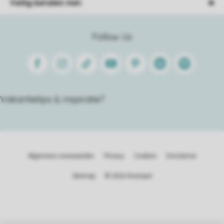
Veilig betalen met
Follow Us
Facebook
Instagram
Tiktok
Youtube
Pinterest
Linkedin
Spotify
Vakantietips & inspiratie?
Algemene voorwaarden
Privacy
Cookies
Disclaimer
Sitemap
© 2026 Roompot