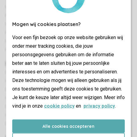
Berging
Gratis wifi
Mogen wij cookies plaatsen?
Geschikt voor 20 personen
Rookvrij
Voor een fijn bezoek op onze website gebruiken wij
Huisdieren toegestaan
onder meer tracking cookies, die jouw
Energielabel: A
persoonsgegevens gebruiken om de informatie
beter aan te laten sluiten bij jouw persoonlijke
Slaapkamer(s)
interesses en om advertenties te personaliseren.
Aantal slaapkamers: 10
Deze technologie mogen wij alleen gebruiken als jij
Slaapkamers beneden: 2
ons toestemming geeft deze cookies te gebruiken.
Slaapkamers boven: 8
Je kunt de keuze later altijd weer wijzigen. Meer info
Slaapkamer beneden
vind je in onze
cookie policy
en
privacy policy
.
Eénpersoonsbedden: 20
Boxspringbedden
Televisie op slaapkamer
Alle cookies accepteren