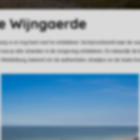
e Wijngaerde
 is er nog heel veel te ontdekken. Ga bijvoorbeeld naar de vuu
 kun je alle stranden in de omgeving ontdekken. En natuurlijk de 
ok Middelburg, bekend om de authentieke straatjes en de leuke bo