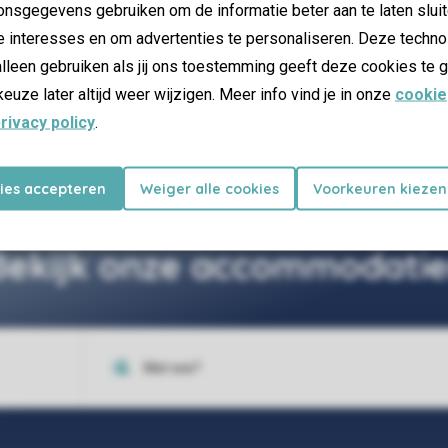
nsgegevens gebruiken om de informatie beter aan te laten sluit
e interesses en om advertenties te personaliseren. Deze techno
30 km van het park
lleen gebruiken als jij ons toestemming geeft deze cookies te g
Berkenhof Tropical
keuze later altijd weer wijzigen. Meer info vind je in onze
cookie
rivacy policy
.
Zoo
kies accepteren
Weiger alle cookies
Voorkeuren kiezen
Bekijk onze accommodatie