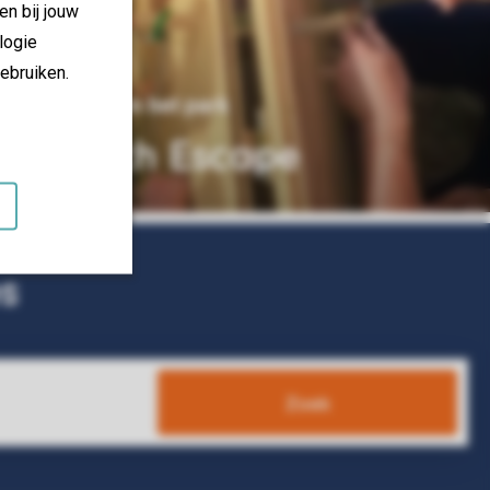
en bij jouw
logie
ebruiken.
16 km van het park
Beach Escape
s
Zoek