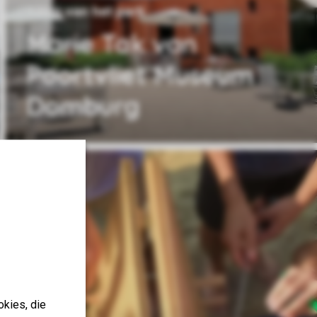
139m van het park
Marie Tak van
Poortvliet Museum
Domburg
okies, die