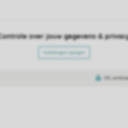
Controle over jouw gegevens & privac
Instellingen wijzigen
SSL certifica