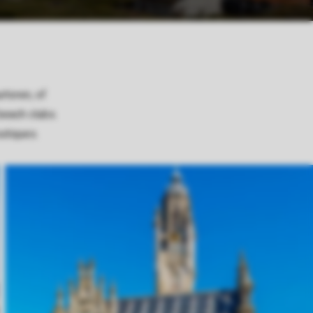
rtoren, of
beach clubs.
utiques.