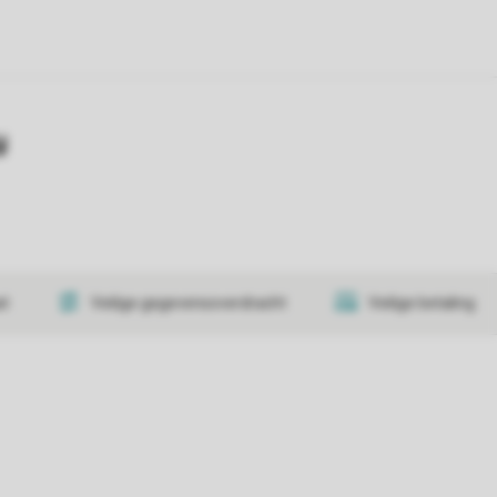
y
at
Veilige gegevensoverdracht
Veilige betaling