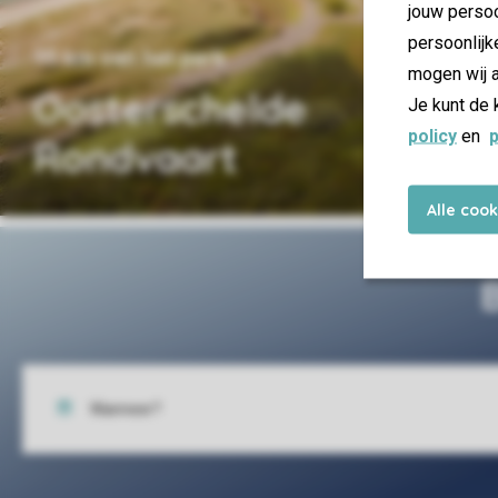
jouw persoo
persoonlijk
15 km van het park
mogen wij a
Oosterschelde
Je kunt de 
policy
en
p
Rondvaart
Alle coo