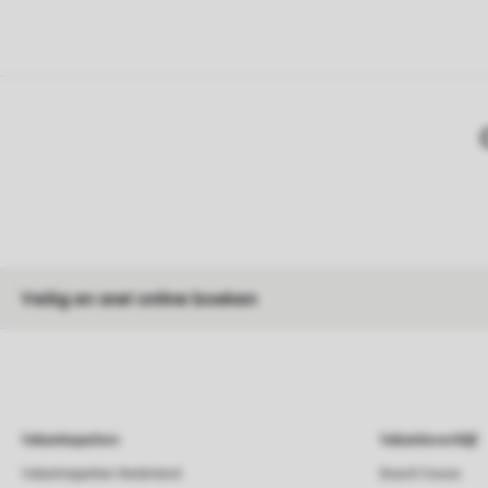
Veilig en snel online boeken
Vakantieparken
Vakantieverblijf
Vakantieparken Nederland
Beach house