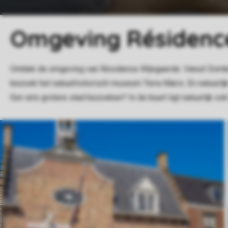
Omgeving Résidenc
Ontdek de omgeving van Résidence Wijngaerde. Vanuit Domburg
bezoek het natuurhistorisch museum Terra Maris. En natuurlijk
Een iets grotere stad bezoeken? In de buurt ligt natuurlijk o