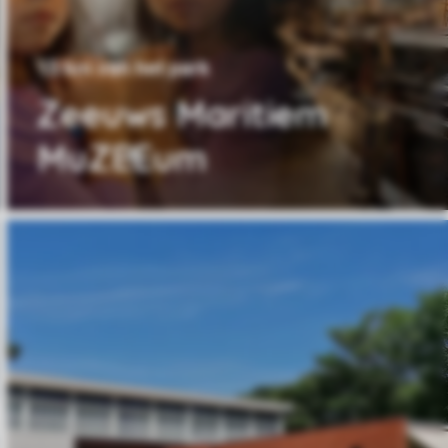
15 km van het park
Zeeuws Maritiem
MuZEEum