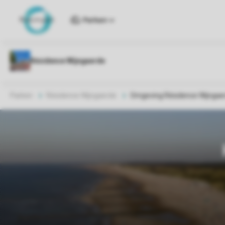
Parken
Parken
Résidence Wijngaerde
Omgeving Résidence Wijngae