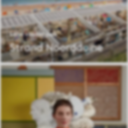
641m van het park
Strand Noordduine