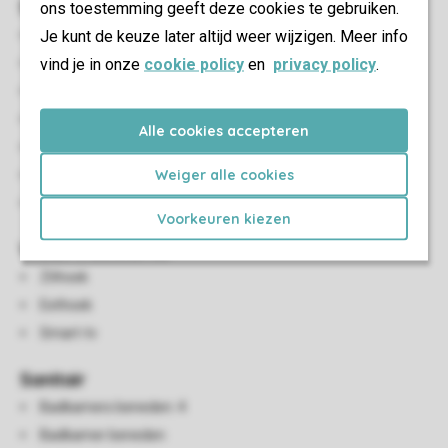
Slaapkamer(s)
ons toestemming geeft deze cookies te gebruiken.
Je kunt de keuze later altijd weer wijzigen. Meer info
Aantal slaapkamers: 4
vind je in onze
cookie policy
en
privacy policy
.
Slaapkamers beneden: 4
Slaapkamer beneden
Eénpersoonsbedden: 8
Alle cookies accepteren
Boxspringbedden
Weiger alle cookies
Televisie op slaapkamer
Eenpersoonsdekbedden en kussens
Voorkeuren kiezen
Woon-/eetkamer
Zithoek
Eethoek
Smart-tv
Sanitair
Badkamers beneden: 4
Badkamer beneden