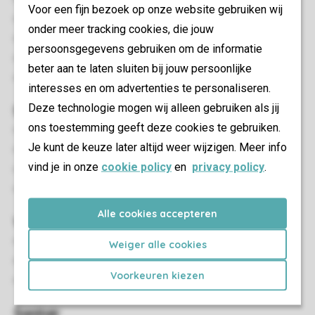
Voor een fijn bezoek op onze website gebruiken wij
Rookvrij
onder meer tracking cookies, die jouw
Huisdieren toegestaan
persoonsgegevens gebruiken om de informatie
Huisdiervrij
beter aan te laten sluiten bij jouw persoonlijke
Energielabel: C
interesses en om advertenties te personaliseren.
Deze technologie mogen wij alleen gebruiken als jij
Slaapkamer(s)
ons toestemming geeft deze cookies te gebruiken.
Aantal slaapkamers: 2
Je kunt de keuze later altijd weer wijzigen. Meer info
Slaapkamers boven: 2
vind je in onze
cookie policy
en
privacy policy
.
Boxspringbedden
Televisie op slaapkamer
Alle cookies accepteren
Woon-/eetkamer
Zithoek
Weiger alle cookies
Eethoek
Voorkeuren kiezen
Tv
Sanitair