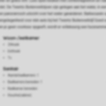
peler en gratis wifi. Luxe open keuken met combimagnetron en
 De Twents Buitenverblijven zijn gelegen aan het water, in een 
een panoramisch uitzicht over het water garanderen. Barbecueën 
keergelegenheid voor één auto bij het Twents Buitenverblijf.G
ien je geen voorkeur opgeeft, wordt er willekeurig een huisnum
Woon-/eetkamer
Zithoek
Eethoek
Tv
Sanitair
Aantal badkamers: 1
Badkamers beneden: 1
Badkamer beneden
Douche(cabine)