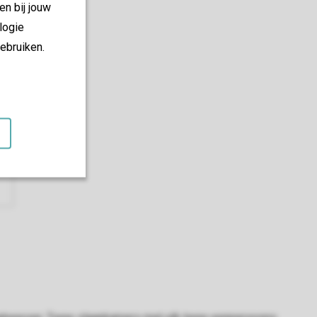
en bij jouw
logie
ebruiken.