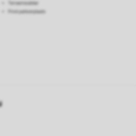
Terrasmeubilair
Privé parkeerplaats
y