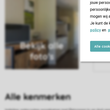
jouw persoo
persoonlijk
mogen wij a
Je kunt de 
policy
en
p
Bekijk alle
Alle coo
foto's
Alle
kenmerken