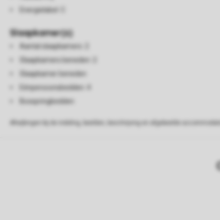
Energielabel: C
Slaapkamer(s)
Aantal slaapkamers: 2
Slaapkamers beneden: 2
Slaapkamer beneden
Eénpersoonsbedden: 4
Boxspringbedden
Afwijkingen bij de indeling, beelden, beschrijving en afgebeelde accommodati