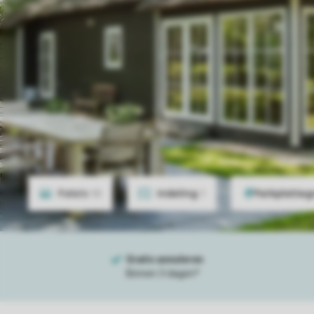
Foto's
10
Indeling
1