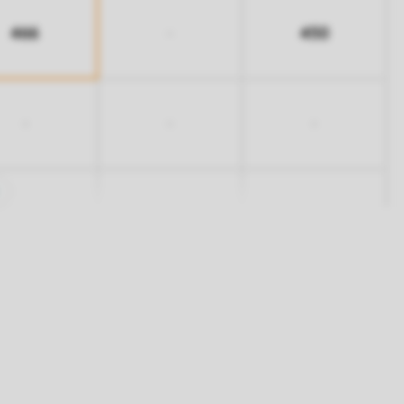
466
450
-
-
-
-