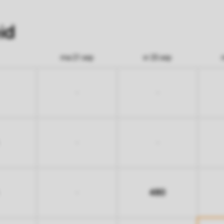
id
ma 21 sep
vr 25 sep
-
-
-
-
480
-