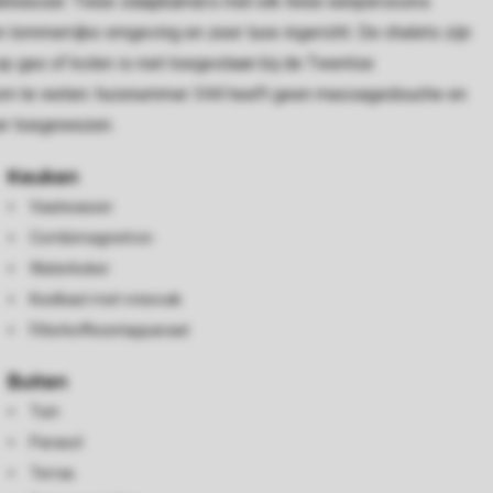
 vaatwasser. Twee slaapkamers met elk twee eenpersoons
lommerrijke omgeving en zeer luxe ingericht. De chalets zijn
op gas of kolen is niet toegestaan bij de Twentse
oed om te weten: huisnummer 344 heeft geen massagedouche en
mer toegewezen.
Keuken
Vaatwasser
Combimagnetron
Waterkoker
Koelkast met vriesvak
Filterkoffiezetapparaat
Buiten
Tuin
Parasol
Terras