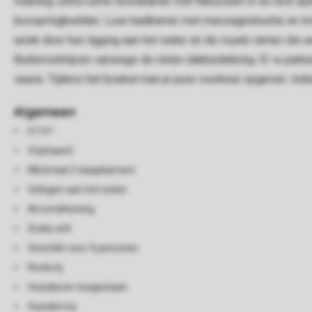
Indeling: extra ruime woonkamer met flatscreen tv en dvd-s
boxspringbedden. Luxe badkamer met massagedouche en toilet.
uniek door hun ligging aan het water en de royale ramen die 
Buitenverblijven vanwege de rieten dakbedekking. Er is par
sauna. Tijdens het boeken kan je jouw voorkeur opgeven. Ind
Algemeen
67 m²
Vrijstaand
Minimaal 2 slaapkamers
Gelegen aan het water
Airconditioning
Gratis wifi
Geschikt voor 4 personen
Rookvrij
Huisdieren toegestaan
Huisdiervrij