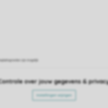
eplattegronden zijn mogelijk.
Controle over jouw gegevens & privac
Instellingen wijzigen