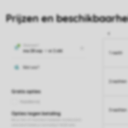
Prijzen en beschikbaarhe
1 nacht
2 nachten
3 nachten