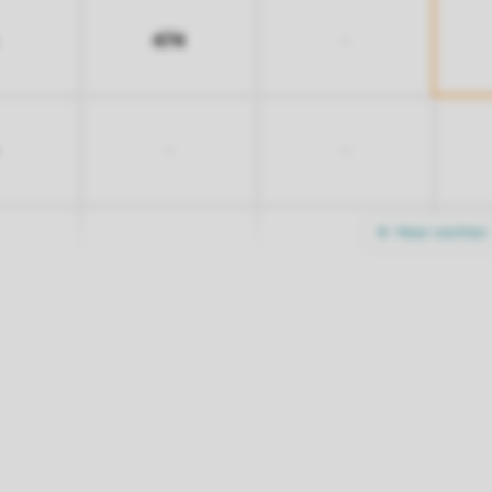
474
-
-
-
Meer nachten