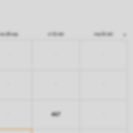
ma 28 sep
vr 02 okt
ma 05 okt
-
-
-
-
-
-
467
-
-