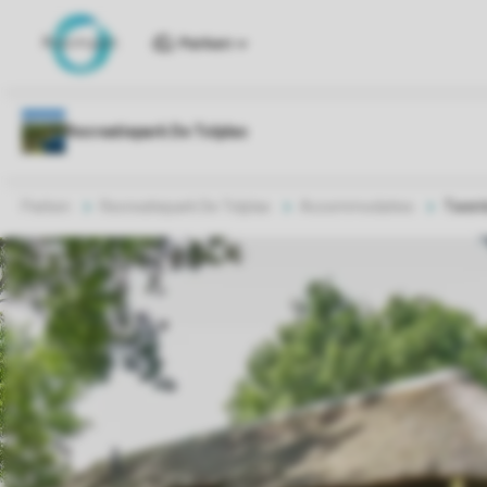
Parken
Parken
Recreatiepark De Tolplas
Accommodaties
Twents