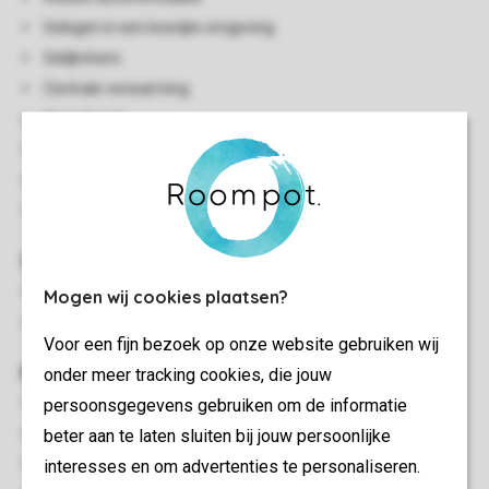
Gelegen in een bosrijke omgeving
Gelijkvloers
Centrale verwarming
Open haard
Stofzuiger
Rookvrij
Huisdiervrij
Slaapkamer(s)
Twee slaapkamers met 2-persoonsbed
Mogen wij cookies plaatsen?
Slaapkamer met twee 1-persoonsbedden
Voor een fijn bezoek op onze website gebruiken wij
Buiten
onder meer tracking cookies, die jouw
persoonsgegevens gebruiken om de informatie
Afgesloten patio
beter aan te laten sluiten bij jouw persoonlijke
Terrasmeubilair
interesses en om advertenties te personaliseren.
Luxe bubbelbad (buiten)