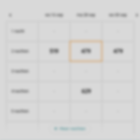
wo 16 sep
ma 28 sep
wo 30 sep
-
-
-
1 nacht
519
479
479
2 nachten
-
-
-
3 nachten
629
-
-
4 nachten
-
-
-
5 nachten
Meer nachten