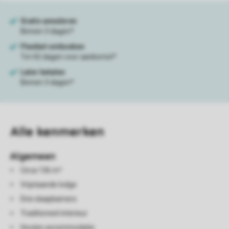
Alle
kenmerken
Algemeen
Circa 136 m²
Vrijstaande lodge
Drie slaapkamers
Traditioneel interieur
Houten accommodatie