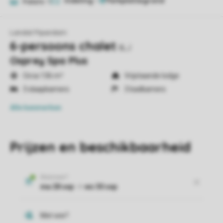
Indeling
1
Foto's
11
Landal Piperdam
6-persoons chalet
6LJ
Osprey Spa Plus
Circa 136 m²
Vrijstaande lodge
3 slaapkamers
3 badkamers
Alle
kenmerken
Prijzen en beschikbaarheid