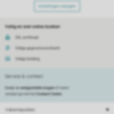
Instellingen wijzigen
Veilig en snel online boeken
SSL certificaat
Veilige gegevensoverdracht
Veilige betaling
Service & contact
Bekijk de
veelgestelde vragen
of neem
contact op met het
Contact Center
.
Vakantieparken