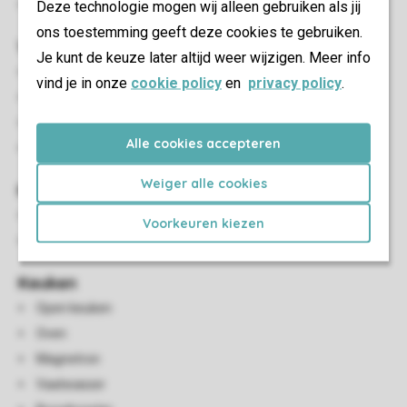
Deze technologie mogen wij alleen gebruiken als jij
Maximaal twee auto's parkeren bij de accommodatie
ons toestemming geeft deze cookies te gebruiken.
Woon-/eetkamer
Je kunt de keuze later altijd weer wijzigen. Meer info
Eethoek
vind je in onze
cookie policy
en
privacy policy
.
Sfeerhaard
Flatscreen-tv
Alle cookies accepteren
HDMI-aansluiting
Weiger alle cookies
Kindervoorzieningen
Reisbedje (op aanvraag, tegen betaling)
Voorkeuren kiezen
Kinderstoel (tegen betaling)
Keuken
Open keuken
Oven
Magnetron
Vaatwasser