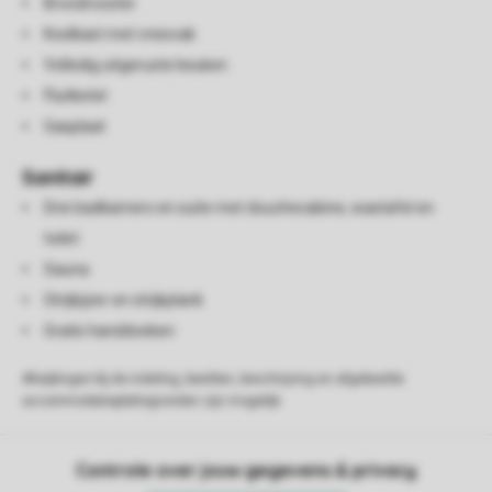
Broodrooster
Koelkast met vriesvak
Volledig uitgeruste keuken
Fluitketel
Gasplaat
Sanitair
Drie badkamers en suite met douchecabine, wastafel en
toilet
Sauna
Strijkijzer en strijkplank
Gratis handdoeken
Afwijkingen bij de indeling, beelden, beschrijving en afgebeelde
accommodatieplattegronden zijn mogelijk.
Controle over jouw gegevens & privacy