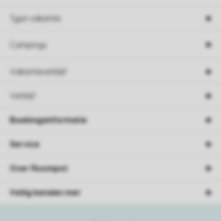
Type vakantie
Campings
Vakantieverblijf
Verblijf
Boekingsinformatie
Service
Over Roompot
Veilig betalen met