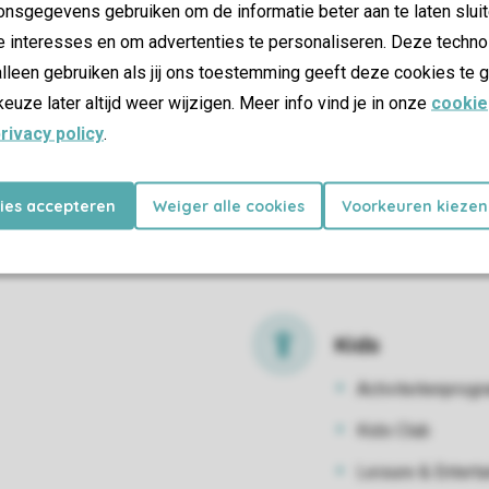
nog een manege, dat is leuk!
nsgegevens gebruiken om de informatie beter aan te laten sluit
e interesses en om advertenties te personaliseren. Deze techno
lleen gebruiken als jij ons toestemming geeft deze cookies te g
keuze later altijd weer wijzigen. Meer info vind je in onze
cookie
rivacy policy
.
kies accepteren
Weiger alle cookies
Voorkeuren kiezen
Kids
Activiteitenprog
Kids Club
Leisure & Entert