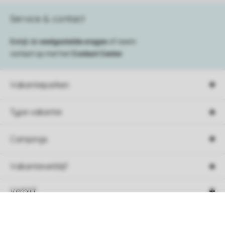
Service & contact
Bekijk de
veelgestelde vragen
of neem
contact op met het
Contact Center
.
Vakantieparken
Type vakantie
Campings
Vakantieverblijf
Verblijf
Sorteer
Boekingsinformatie