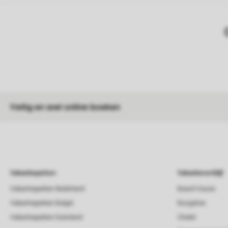
Veilig en snel online boeken
Vakantieparken
Vakantieverblijf
Vakantieparken Nederland
Beach house
Vakantieparken België
Bungalow
Vakantieparken Duitsland
Chalet