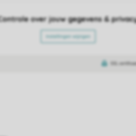
Controle over jouw gegevens & privac
Instellingen wijzigen
SSL certifica