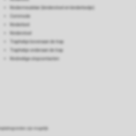
Kindermeubilair (kinderstoel en kinderbedje)
Commode
Kinderbed
Kinderstoel
Traphekje bovenaan de trap
Traphekje onderaan de trap
Kindveilige stopcontacten
eplattegronden zijn mogelijk.