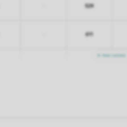
529
-
611
-
Meer nachten