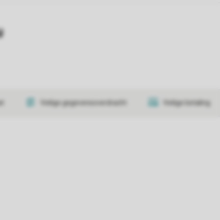
y
at
Veilige gegevensoverdracht
Veilige betaling