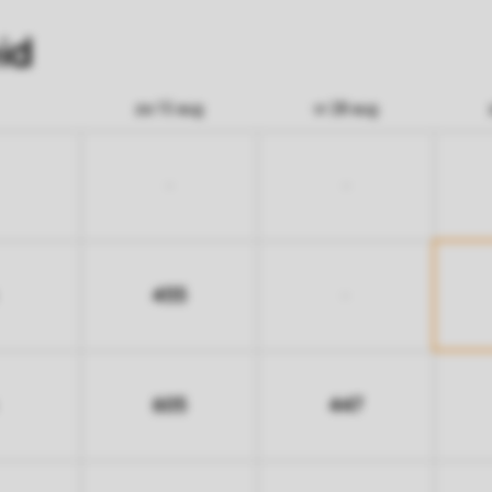
id
za 15 aug
vr 28 aug
-
-
455
-
605
447