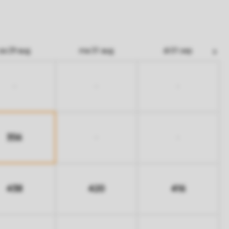
za 29 aug
ma 31 aug
di 01 sep
-
-
-
356
-
-
438
420
416