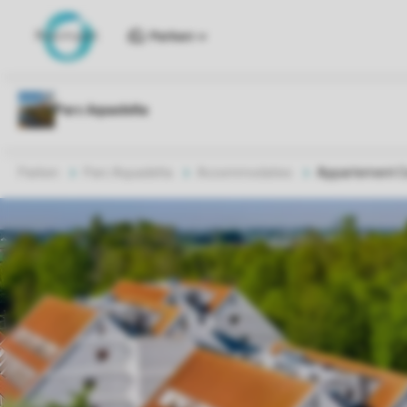
Parken
Parken
Parc Aquadelta
Accommodaties
Appartement C