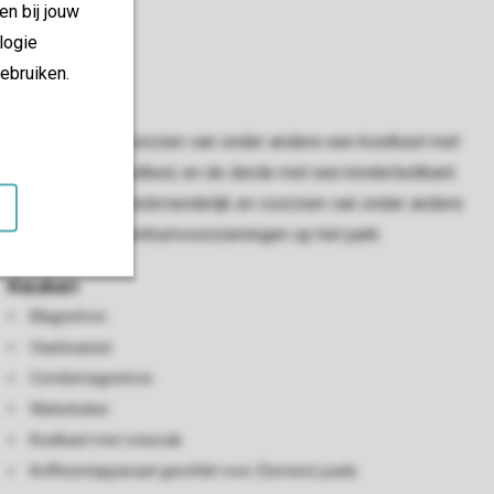
en bij jouw
logie
ebruiken.
v. De keuken is voorzien van onder andere een koelkast met
én met een stapelbed, en de derde met een kinderledikant.
appartement is kindvriendelijk en voorzien van onder andere
ent ligt nabij de centrumvoorzieningen op het park.
Keuken
Magnetron
Vaatwasser
Combimagnetron
Waterkoker
Koelkast met vriesvak
Koffiezetapparaat geschikt voor (Senseo) pads