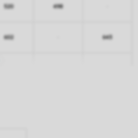
520
498
-
602
643
-