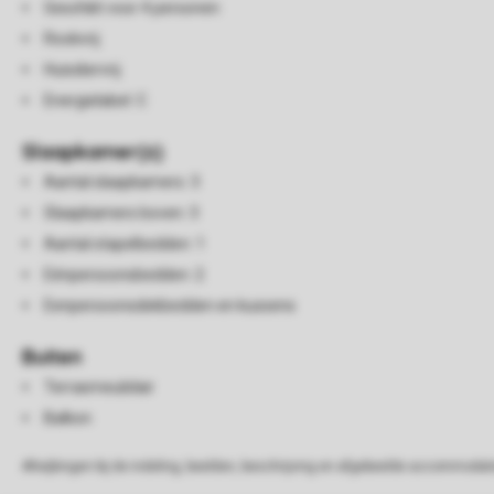
Geschikt voor 4 personen
Rookvrij
Huisdiervrij
Energielabel: C
Slaapkamer(s)
Aantal slaapkamers: 3
Slaapkamers boven: 3
Aantal stapelbedden: 1
Eénpersoonsbedden: 2
Eenpersoonsdekbedden en kussens
Buiten
Terrasmeubilair
Balkon
Afwijkingen bij de indeling, beelden, beschrijving en afgebeelde accommodati