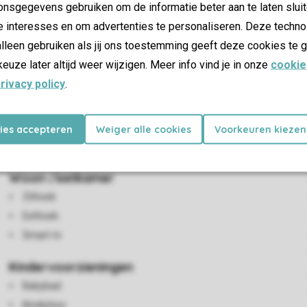
nsgegevens gebruiken om de informatie beter aan te laten sluit
e interesses en om advertenties te personaliseren. Deze techno
lleen gebruiken als jij ons toestemming geeft deze cookies te g
keuze later altijd weer wijzigen. Meer info vind je in onze
cookie
rivacy policy
.
een kind en beschikt over een woonkamer met zithoek en smart-t
 Er zijn 3 slaapkamers, waarvan één met 2 eenpersoonsbedden, é
nd aan de woonkamer bevindt zich het gemeubileerd balkon. Het 
kies accepteren
Weiger alle cookies
Voorkeuren kiezen
 op het park, gebruik van wifi is gratis en het rookvrije appartem
Woon-/eetkamer
Zithoek
Eethoek
Smart-tv
Kindervoorzieningen
Babybad
Kinderbox