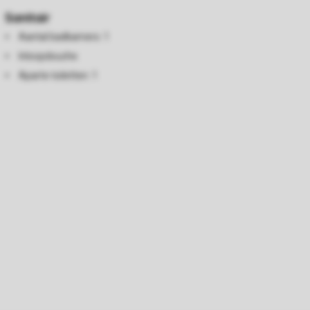
Sanitair
Aantal badkamers: 1
Inloopdouche
Aparte toiletten: 1