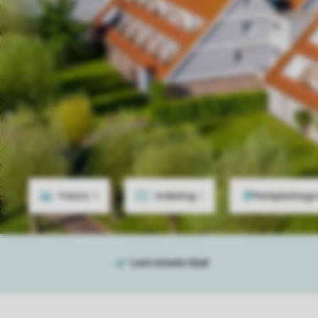
Foto's
9
Indeling
1