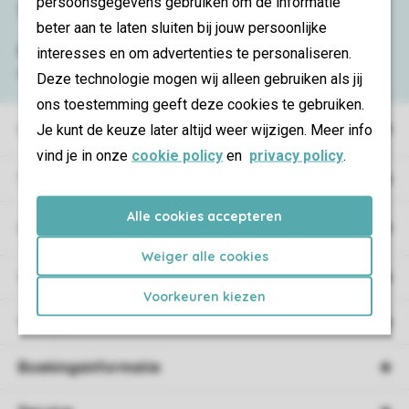
persoonsgegevens gebruiken om de informatie
Service & contact
beter aan te laten sluiten bij jouw persoonlijke
Bekijk de
veelgestelde vragen
of neem
interesses en om advertenties te personaliseren.
contact op met het
Contact Center
.
Deze technologie mogen wij alleen gebruiken als jij
ons toestemming geeft deze cookies te gebruiken.
Vakantieparken
Je kunt de keuze later altijd weer wijzigen. Meer info
vind je in onze
cookie policy
en
privacy policy
.
Type vakantie
Alle cookies accepteren
Campings
Weiger alle cookies
Vakantieverblijf
Voorkeuren kiezen
Verblijf
Boekingsinformatie