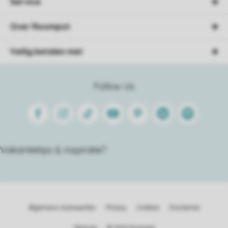
Service
Over Roompot
Veilig betalen met
Follow Us
Facebook
Instagram
Tiktok
Youtube
Pinterest
Linkedin
Spotify
Vakantietips & inspiratie?
Algemene voorwaarden
Privacy
Cookies
Disclaimer