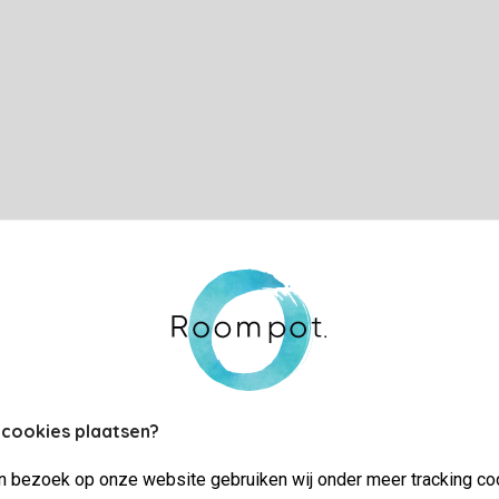
 cookies plaatsen?
jn bezoek op onze website gebruiken wij onder meer tracking co