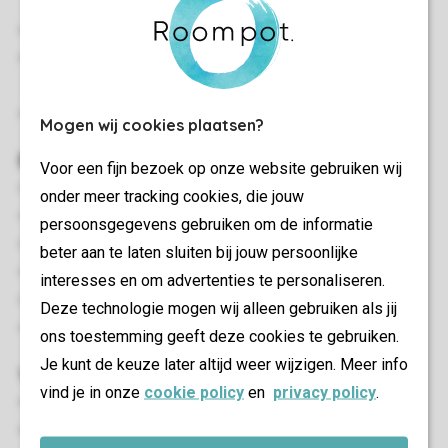
flatscreen-tv op de eerste verdieping
Opgemaakte bedden bij aankomst
Twee slaapkamers met twee 1-persoons Auping
boxsprings op de eerste verdieping
Bedden voorzien van dekbedden en hoofdkussens
Mogen wij cookies plaatsen?
Buiten
Voor een fijn bezoek op onze website gebruiken wij
Overdekt terras
onder meer tracking cookies, die jouw
Terrashaard
persoonsgegevens gebruiken om de informatie
Parasol
beter aan te laten sluiten bij jouw persoonlijke
Verstelbaar terrasmeubilair
interesses en om advertenties te personaliseren.
Ligstoelen (in de zomer)
Deze technologie mogen wij alleen gebruiken als jij
Maximaal drie auto's parkeren bij de accommodatie
ons toestemming geeft deze cookies te gebruiken.
Je kunt de keuze later altijd weer wijzigen. Meer info
Woon-/eetkamer
vind je in onze
cookie policy
en
privacy policy
.
Zithoek
Eethoek