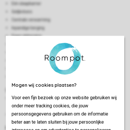
Eén slaapkamer
Gelijkvloers
Centrale verwarming
Inpandige berging
Eigen skiberging
Geen lift aanwezig
Enkele accommodaties zijn alleen bereikbaar per trap
Gratis wifi
Rookvrij
In enkele accommodaties zijn huisdieren toegestaan
Mogen wij cookies plaatsen?
Slaapkamer(s)
Voor een fijn bezoek op onze website gebruiken wij
Slaapkamer met twee 1-persoons boxsprings en
onder meer tracking cookies, die jouw
softtopper
persoonsgegevens gebruiken om de informatie
Bedden voorzien van dekbedden en hoofdkussens
beter aan te laten sluiten bij jouw persoonlijke
Buiten