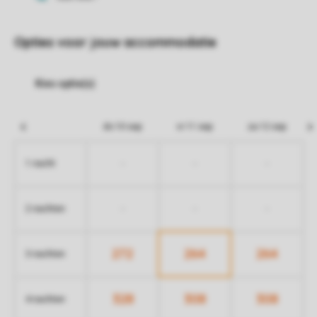
Opties voor jouw accommodatie
do 10 sep
vr 11 sep
za 12 sep
-
-
-
1 nacht
-
-
-
2 nachten
272
264
264
3 nachten
328
308
308
4 nachten