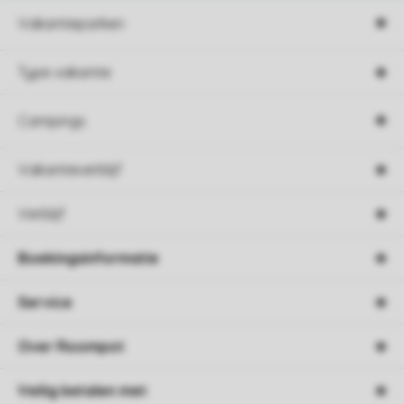
Vakantieparken
Type vakantie
Campings
Vakantieverblijf
Verblijf
Boekingsinformatie
Service
Over Roompot
Veilig betalen met