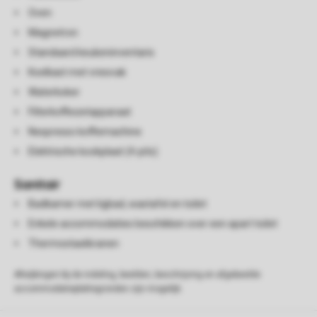
Oven
Magnetron
Standaard keukeninventaris
Koelkast met vriesvak
Waterkoker
Filterkoffiezetapparaat
Nespresso koffiemachine
Elektrische kookplaat (4-pits)
Sanitair
Badkamer met ligbad, wastafel en toilet
Enkele accommodaties beschikken over een apart toilet
Thermostaatkranen
Afwijkingen bij de indeling, beelden, beschrijving en afgebeelde
accommodatieplattegronden zijn mogelijk.