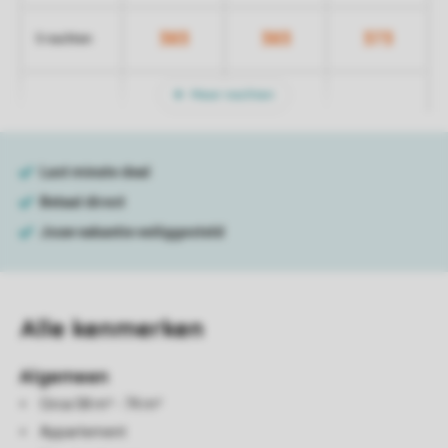
383
383
373
5 nachten
Meer nachten
Alle
kenmerken
Algemeen
Circa 58 m² - 74 m²
Appartement