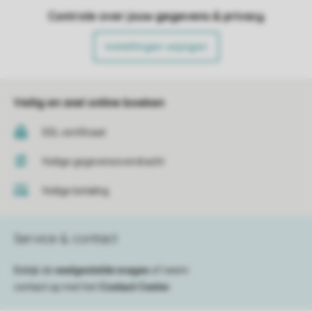
Controle over jouw gegevens & privacy
Instellingen wijzigen
Veilig en snel online boeken
SSL certificaat
Veilige gegevensoverdracht
Veilige betaling
Service & contact
Bekijk de
veelgestelde vragen
of neem
contact op met het
Contact Center
.