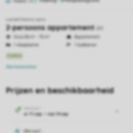
Indeling
1
Foto's
10
Landal Marina Lipno
2-persoons appartement
2A1
Circa 58 m² - 74 m²
Appartement
1 slaapkamer
1 badkamer
Alle
kenmerken
Prijzen en beschikbaarheid