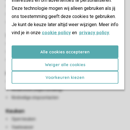
interesses en om advertenties te personaliseren.
Terras of balkon
Deze technologie mogen wij alleen gebruiken als jij
Terrasmeubilair
ons toestemming geeft deze cookies te gebruiken.
Parkeren op de centrale parkeerplaats
Je kunt de keuze later altijd weer wijzigen. Meer info
vind je in onze
cookie policy
en
privacy policy
.
Woon-/eetkamer
Zithoek
Alle cookies accepteren
Eethoek
Smart-tv
Weiger alle cookies
Kindervoorzieningen
Voorkeuren kiezen
Campingbedje (tegen betaling)
Kinderstoel (tegen betaling)
Kindveilige stopcontacten
Keuken
Open keuken
Vaatwasser