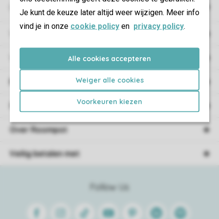
Campings
Je kunt de keuze later altijd weer wijzigen. Meer info
vind je in onze
cookie policy
en
privacy policy
.
Vakantieverblijf
Verblijf
Alle cookies accepteren
Weiger alle cookies
Boekingsinformatie
Voorkeuren kiezen
Service
Over Roompot
Veilig betalen met
Follow Us
Facebook
Instagram
Tiktok
Youtube
Pinterest
Linkedin
Spotify