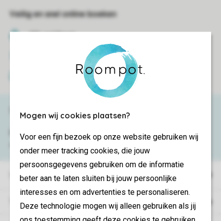
Veilig en snel online boeken
SSL certificaat
Veilige gegevensoverdracht
Veilige betaling
Service & contact
Mogen wij cookies plaatsen?
Bekijk de
veelgestelde vragen
of neem
Voor een fijn bezoek op onze website gebruiken wij
contact op met het
Contact Center
.
onder meer tracking cookies, die jouw
persoonsgegevens gebruiken om de informatie
Vakantieparken
beter aan te laten sluiten bij jouw persoonlijke
interesses en om advertenties te personaliseren.
Type vakantie
Deze technologie mogen wij alleen gebruiken als jij
ons toestemming geeft deze cookies te gebruiken.