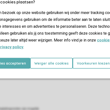
 cookies plaatsen?
Eethoek
jn bezoek op onze website gebruiken wij onder meer tracking co
Sanitair
nsgegevens gebruiken om de informatie beter aan te laten sluit
Aantal badkamers: 1
e interesses en om advertenties te personaliseren. Deze techno
Badkamers beneden: 1
lleen gebruiken als jij ons toestemming geeft deze cookies te g
Badkamer beneden
keuze later altijd weer wijzigen. Meer info vind je in onze
cookie
Aantal douche(cabines): 1
rivacy policy
.
Douche(cabine)
Aparte toiletten: 1
kies accepteren
Weiger alle cookies
Voorkeuren kiezen
Aantal toiletten: 1
eplattegronden zijn mogelijk.