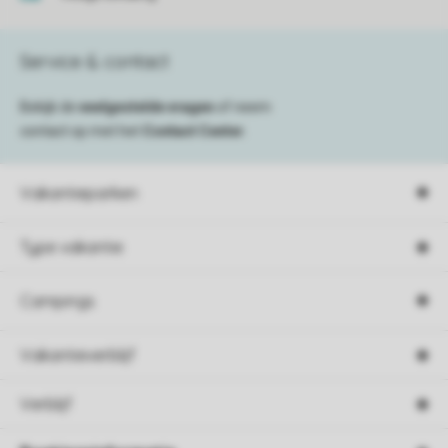
Service & contact
Bekijk de
veelgestelde vragen
of neem
contact op met het
Contact Center
.
Vakantieparken
Type vakantie
Campings
Vakantieverblijf
Verblijf