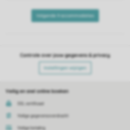
Controle over jouw gegevens & privacy
Instellingen wijzigen
Veilig en snel online boeken
SSL certificaat
Veilige gegevensoverdracht
Veilige betaling