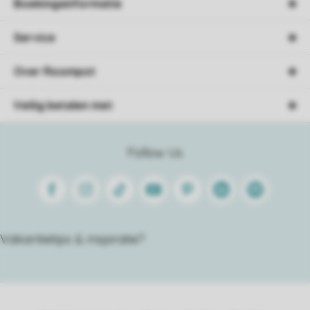
Boekingsinformatie
Service
Over Roompot
Veilig betalen met
Follow Us
Facebook
Instagram
Tiktok
Youtube
Pinterest
Linkedin
Spotify
Vakantietips & inspiratie?