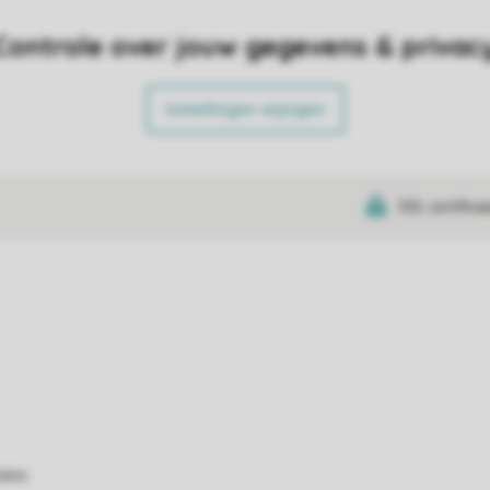
Controle over jouw gegevens & privac
Instellingen wijzigen
SSL certifica
atie