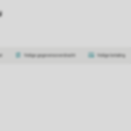
y
at
Veilige gegevensoverdracht
Veilige betaling