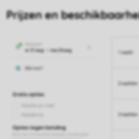
Prijzen en beschikbaarhe
1 nacht
2 nachten
3 nachten