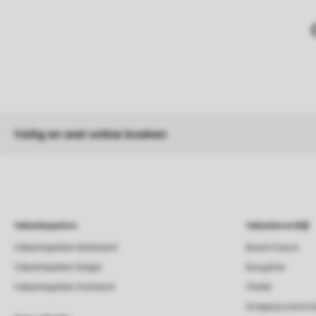
Veilig en snel online boeken
Vakantieparken
Vakantieverblijf
Vakantieparken Nederland
Beach house
Vakantieparken België
Bungalow
Vakantieparken Duitsland
Chalet
Groepsaccommod