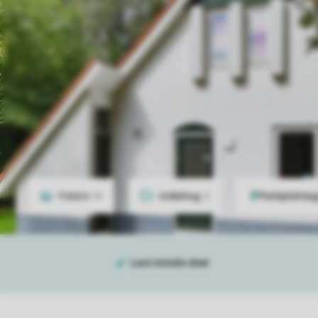
Foto's
14
Indeling
2