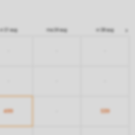
vr 21 aug
ma 24 aug
vr 28 aug
-
-
-
-
-
-
499
539
-