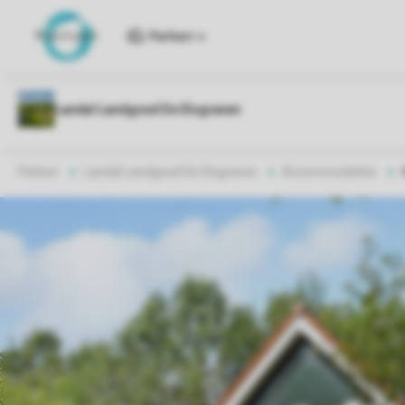
Parken
Parken
Landal Landgoed De Elsgraven
Accommodaties