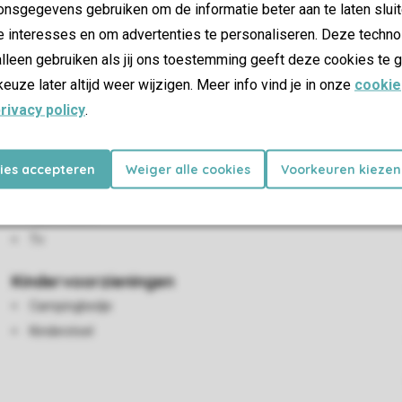
nsgegevens gebruiken om de informatie beter aan te laten sluit
e interesses en om advertenties te personaliseren. Deze techno
lleen gebruiken als jij ons toestemming geeft deze cookies te g
keuze later altijd weer wijzigen. Meer info vind je in onze
cookie
rivacy policy
.
Woon-/eetkamer
2-persoonsbedstee
Zithoek
kies accepteren
Weiger alle cookies
Voorkeuren kiezen
Eethoek
Open haard
Tv
Kindervoorzieningen
Campingbedje
Kinderstoel