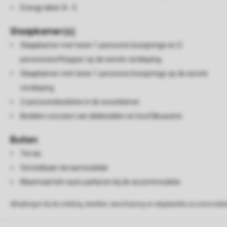
Energy label: A - E
Slaapkamer(s)
Slaapkamer met twee 1-persoons boxsprings en 2-
persoonssofttopper op de eerste verdieping
Slaapkamer met twee 1-persoons boxsprings op de eerste
verdieping
2-persoonsbedstee in de woonkamer
Bedden voorzien van dekbedden en hoofdkussens
Buiten
Terras
Verstelbaar terrasmeubilair
Maximaal één auto parkeren bij de accommodatie
Afwijkingen bij de indeling, beelden, beschrijving en afgebeelde accommodati