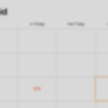
id
vr 14 aug
ma 17 aug
-
-
-
-
519
-