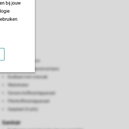
en bij jouw
logie
ebruiken.
Keuken
Open keuken
Vaatwasser
Combimagnetron
Standaard keukeninventaris
Koelkast met vriesvak
Waterkoker
Senseo koffiezetapparaat
Filterkoffiezetapparaat
Gasplaat (4-pits)
Sanitair