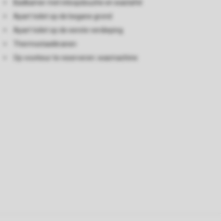
Badkamer met inloopdouche en wastafel
Apart toilet op de begane grond
Apart toilet op de eerste verdieping
Thermostaatkranen
Op voorkeur te reserveren: wasmachine