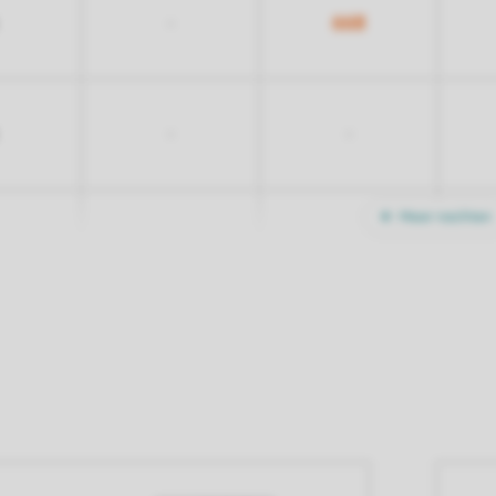
668
-
-
-
Meer nachten