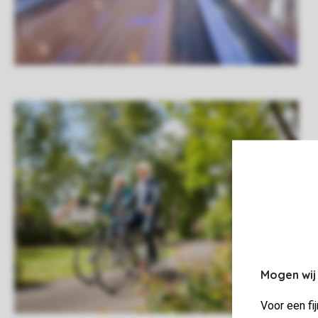
Mogen wij
Voor een fi