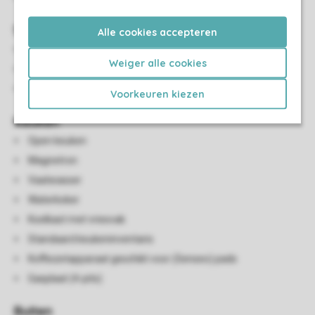
Sanitair
Alle cookies accepteren
Badkamer met douchecabine en wastafel
Weiger alle cookies
Apart toilet
Föhn
Voorkeuren kiezen
Keuken
Open keuken
Magnetron
Vaatwasser
Waterkoker
Koelkast met vriesvak
Standaard keukeninventaris
Koffiezetapparaat geschikt voor (Senseo) pads
Gasplaat (4-pits)
Buiten