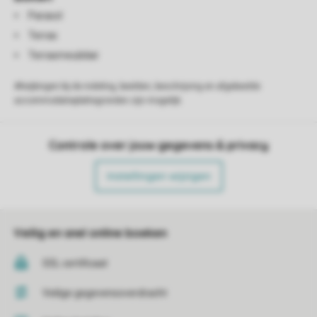
Parasol
Terras
Terrasmeubilair
Afwijkingen bij de indeling, beelden, beschrijving en afgebeelde
accommodatieplattegronden zijn mogelijk.
Controle over jouw gegevens & privacy
Instellingen wijzigen
Veilig en snel online boeken
SSL certificaat
Veilige gegevensoverdracht