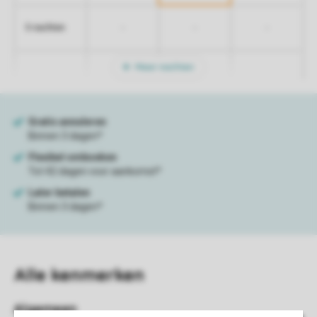
-
-
-
5 nachten
Meer nachten
Alle
kenmerken
Algemeen