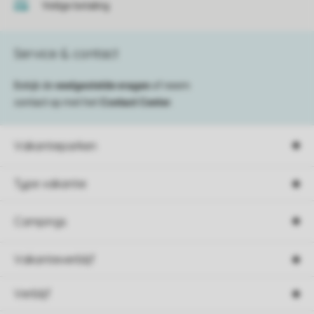
Veilige betaling
Service & contact
Bekijk de
veelgestelde vragen
of neem
contact op met het
Contact Center
.
Vakantieparken
Type vakantie
Campings
Vakantieverblijf
Verblijf