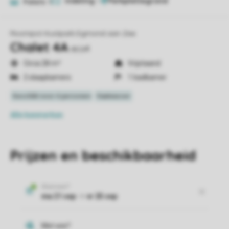
Indeling
1
Foto's
9
Roompot Kustpark Egmond aan Zee
Chalet 4A
eco4
Circa 28 m²
Vrijstaand
2 slaapkamers
1 badkamer
Alle
kenmerken
Prijzen en beschikbaarheid