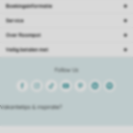
Boekingsinformatie
Service
Over Roompot
Veilig betalen met
Follow Us
Facebook
Instagram
Tiktok
Youtube
Pinterest
Linkedin
Spotify
Vakantietips & inspiratie?