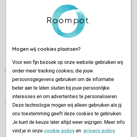
Circa 28 m²
Vrijstaand
Twee slaapkamers
Gelijkvloers
Geschikt voor 4 personen
Rookvrij
Mogen wij cookies plaatsen?
In enkele accommodaties zijn huisdieren toegestaan
Voor een fijn bezoek op onze website gebruiken wij
Slaapkamer(s)
onder meer tracking cookies, die jouw
persoonsgegevens gebruiken om de informatie
Twee slaapkamers met twee 1-persoonsbedden
beter aan te laten sluiten bij jouw persoonlijke
Bedden voorzien van dekbedden en hoofdkussens
interesses en om advertenties te personaliseren.
Woon-/eetkamer
Deze technologie mogen wij alleen gebruiken als jij
Zithoek
ons toestemming geeft deze cookies te gebruiken.
Eethoek
Je kunt de keuze later altijd weer wijzigen. Meer info
Gaskachel
vind je in onze
cookie policy
en
privacy policy
.
Smart-tv