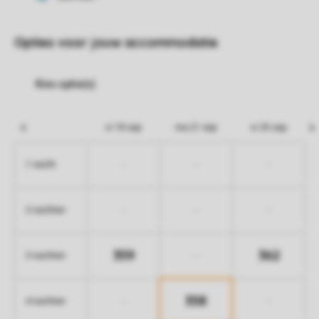
Opties voor jouw accommodatie
vr 18 sep
ma 21 sep
vr 25 sep
-
-
-
1 nacht
-
-
-
2 nachten
359
362
-
3 nachten
358
-
-
4 nachten