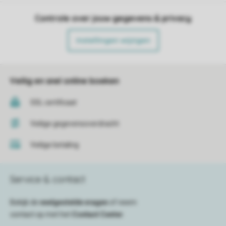
Controle over jouw gegevens & privacy
Instellingen wijzigen
Veilig en snel online boeken
SSL certificaat
Veilige gegevensoverdracht
Veilige betaling
Service & contact
Bekijk de
veelgestelde vragen
of neem
contact op met het
Contact Center
.