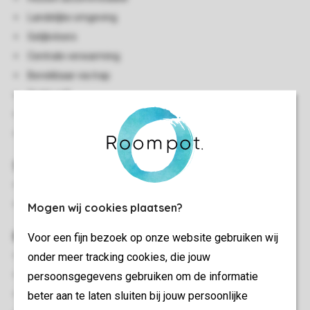
Landelijke omgeving
Gelijkvloers
Centrale verwarming
Bereikbaar via trap
Gratis wifi
Rookvrij
Huisdiervrij
Slaapkamer(s)
Twee slaapkamers met 2-persoonsbed
Twee slaapkamers met twee 1-persoonsbedden
Mogen wij cookies plaatsen?
Buiten
Voor een fijn bezoek op onze website gebruiken wij
onder meer tracking cookies, die jouw
Afgesloten terras
persoonsgegevens gebruiken om de informatie
Terrasmeubilair
beter aan te laten sluiten bij jouw persoonlijke
Terras