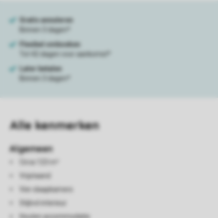
Alle
kenmerken
Algemeen
Circa 123 m²
Vrijstaand
Vier slaapkamers
Stijlvol interieur
Houten accommodatie