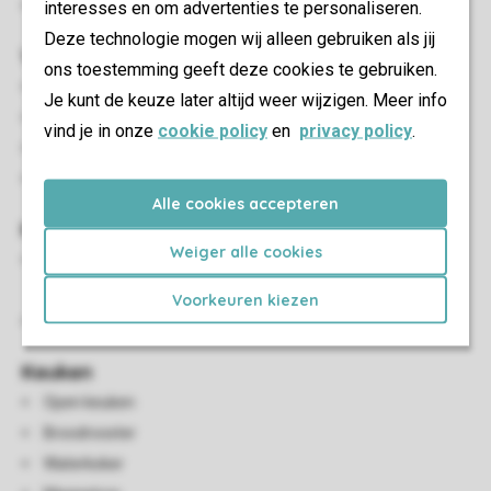
interesses en om advertenties te personaliseren.
Parkeren vlakbij de accommodatie
Deze technologie mogen wij alleen gebruiken als jij
Woon-/eetkamer
ons toestemming geeft deze cookies te gebruiken.
Eettafel
Je kunt de keuze later altijd weer wijzigen. Meer info
HDMI-aansluiting
vind je in onze
cookie policy
en
privacy policy
.
Flatscreen-tv
Dvd-speler
Alle cookies accepteren
Kindervoorzieningen
Weiger alle cookies
Een kinderbed kan alleen geplaatst worden in de
ouderslaapkamer of in de woonkamer
Voorkeuren kiezen
Kinderstoel (tegen betaling)
Keuken
Open keuken
Broodrooster
Waterkoker