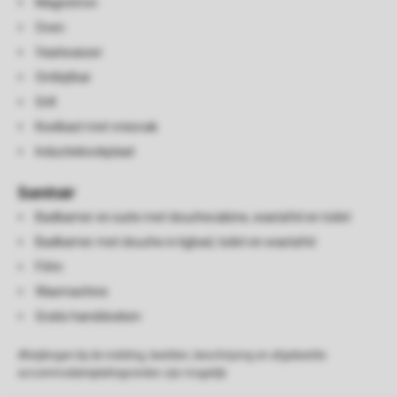
Magnetron
Oven
Vaatwasser
Ontbijtbar
Grill
Koelkast met vriesvak
Inductiekookplaat
Sanitair
Badkamer en suite met douchecabine, wastafel en toilet
Badkamer met douche in ligbad, toilet en wastafel
Föhn
Wasmachine
Gratis handdoeken
Afwijkingen bij de indeling, beelden, beschrijving en afgebeelde
accommodatieplattegronden zijn mogelijk.