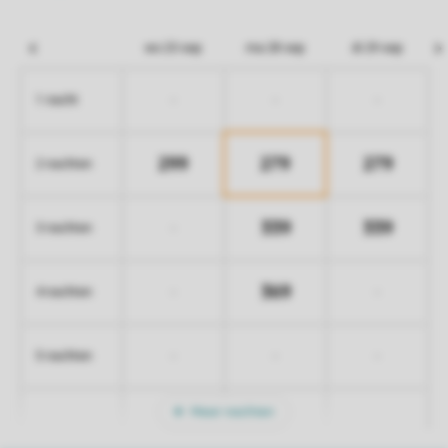
wo 23 sep
ma 28 sep
di 29 sep
-
-
-
1 nacht
299
279
279
2 nachten
339
339
-
3 nachten
369
-
-
4 nachten
-
-
-
5 nachten
Meer nachten