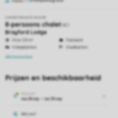
Foto's
14
Landal Kenwick Woods
8-persoons chalet
8C1
Brayford Lodge
Circa 123 m²
Vrijstaand
4 slaapkamers
2 badkamers
Alle
kenmerken
Prijzen en beschikbaarheid