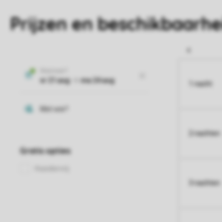
Prijzen en beschikbaarhe
1 nacht
2 nachten
3 nachten