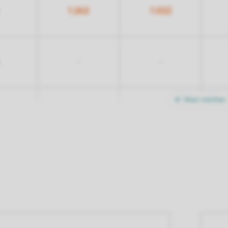
1.262
1.022
-
-
Meer nachten