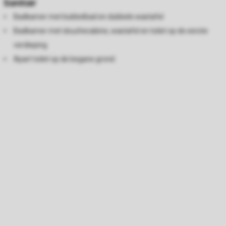
Sanitair
Badkamer met bubbelbad en dubbele wastafel
Badkamer met douchecabine, wastafel en toilet op de eerste
verdieping
Apart toilet op de begane grond