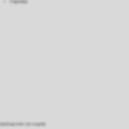
Traphekje
eplattegronden zijn mogelijk.