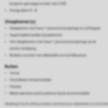
borgsom gevraagd worden van € 500
Energy label: A - B
Slaapkamer(s)
Slaapkamer met twee 1-persoons boxsprings en softtopper
Opgemaakte bedden bij aankomst
Vier slaapkamers met twee 1-persoons boxsprings op de
eerste verdieping
Bedden voorzien van dekbedden en hoofdkussens
Buiten
Terras
Verstelbaar terrasmeubilair
Parasol
Maximaal twee auto's parkeren bij de accommodatie
Afwijkingen bij de indeling, beelden, beschrijving en afgebeelde accommodati