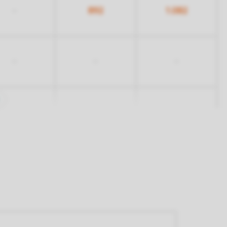
892
1.082
-
-
-
-