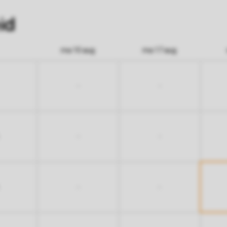
id
ma 10 aug
ma 17 aug
-
-
-
-
-
-