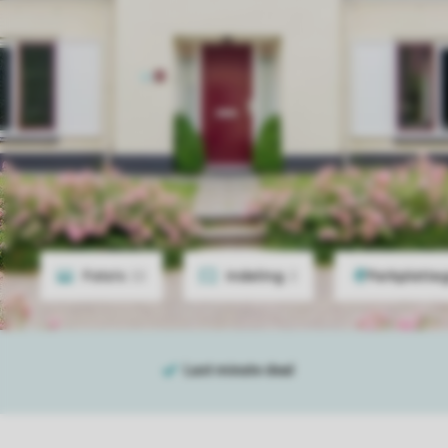
Foto's
22
Indeling
2