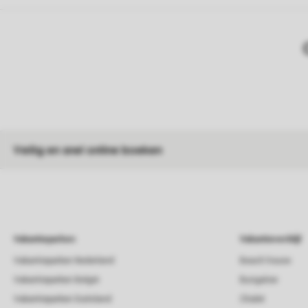
Veilig en snel online boeken
Vakantieparken
Vakantieverblijf
Vakantieparken Nederland
Beach house
Vakantieparken België
Bungalow
Vakantieparken Duitsland
Chalet