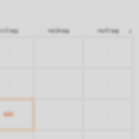
vr 21 aug
ma 24 aug
ma 31 aug
-
-
-
-
-
-
845
-
-