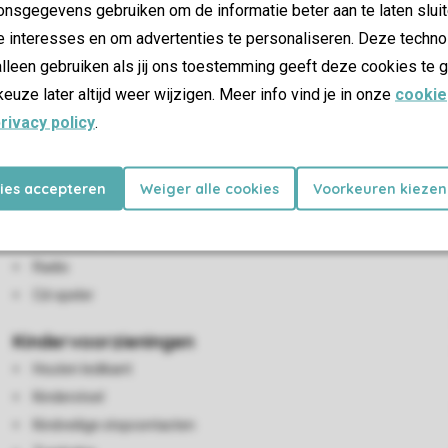
nsgegevens gebruiken om de informatie beter aan te laten sluit
e interesses en om advertenties te personaliseren. Deze techno
lleen gebruiken als jij ons toestemming geeft deze cookies te g
keuze later altijd weer wijzigen. Meer info vind je in onze
cookie
rivacy policy
.
Woon-/eetkamer
Zithoek
Eethoek
kies accepteren
Weiger alle cookies
Voorkeuren kiezen
Houtkachel
Flatscreen-tv
Radio
Cd-speler
Kindervoorzieningen
Houten ledikant
Kinderstoel
Kindveilige stopcontacten