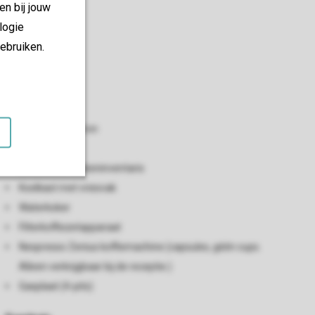
en bij jouw
logie
ebruiken.
Keuken
Open keuken
Combimagnetron
Vaatwasser
Standaard keukeninventaris
Koelkast met vriesvak
Waterkoker
Filterkoffiezetapparaat
Nespresso Zenius koffiemachine (capsules, géén cups.
Alleen verkrijgbaar bij de receptie.)
Gasplaat (4-pits)