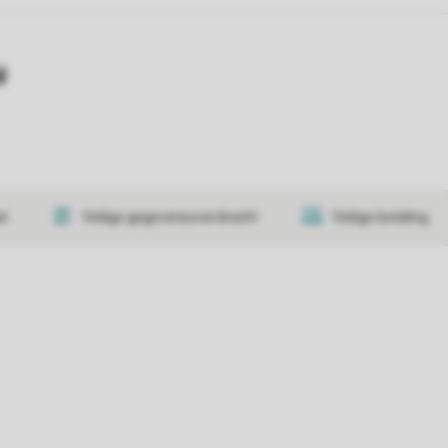
y
at
Veilige gegevensoverdracht
Veilige betaling