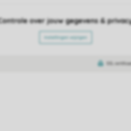
Controle over jouw gegevens & privac
Instellingen wijzigen
SSL certifica