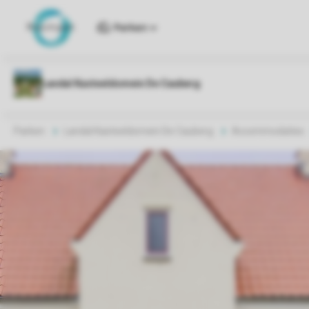
Parken
Parken
Landal Kasteeldomein De Cauberg
Accommodaties