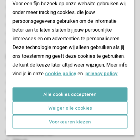
Voor een fijn bezoek op onze website gebruiken wij
Gratis wifi
onder meer tracking cookies, die jouw
Geschikt voor 6 personen
persoonsgegevens gebruiken om de informatie
Rookvrij
beter aan te laten sluiten bij jouw persoonlijke
Huisdieren toegestaan
interesses en om advertenties te personaliseren.
Huisdiervrij
Deze technologie mogen wij alleen gebruiken als jij
ons toestemming geeft deze cookies te gebruiken.
Slaapkamer(s)
Je kunt de keuze later altijd weer wijzigen. Meer info
Aantal slaapkamers: 3
vind je in onze
cookie policy
en
privacy policy
.
Slaapkamers beneden: 3
Slaapkamer beneden
Aantal stapelbedden: 1
Alle cookies accepteren
Aantal tweepersoonsbedden: 1
Weiger alle cookies
Eénpersoonsbedden: 2
Eenpersoonsdekbedden en kussens
Voorkeuren kiezen
Woon-/eetkamer