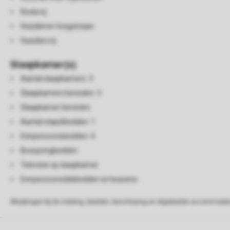
Rookvrij
Huisdieren toegestaan
Huisdiervrij
Slaapkamer(s)
Aantal slaapkamers: 3
Slaapkamers beneden: 3
Slaapkamer beneden
Aantal stapelbedden: 1
Eénpersoonsbedden: 4
Boxspringbedden
Televisie op slaapkamer
Eenpersoonsdekbedden en kussens
Afwijkingen bij de indeling, beelden, beschrijving en afgebeelde accommodati