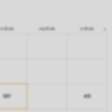
vr 02 okt
ma 05 okt
vr 09 okt
-
-
-
-
-
-
537
415
-