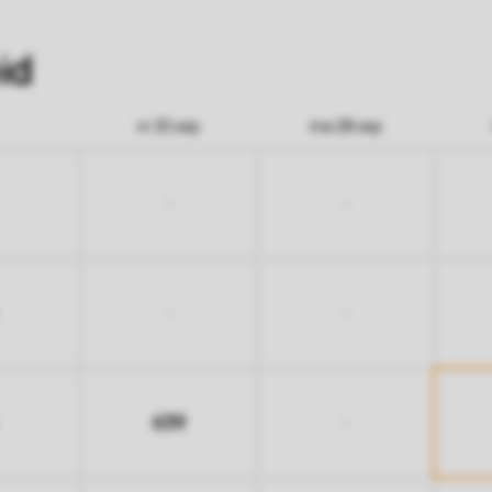
id
vr 25 sep
ma 28 sep
-
-
-
-
639
-