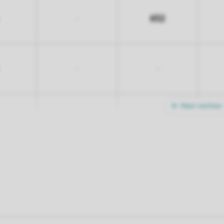
652
-
-
-
Meer nachten