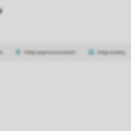
y
at
Veilige gegevensoverdracht
Veilige betaling