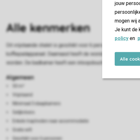
jouw persoo
persoonlijk
mogen wij a
Alle
kenmerken
Je kunt de 
policy
en
p
Dit vrijstaande chalet is geschikt voor 6 personen en heeft
koffiepadapparaat. Daarnaast heeft de woning 3 slaapkamer
Alle coo
worden. De badkamer heeft een inloopdouche en een toilet. Ver
Algemeen
50 m²
Vrijstaand
Minimaal 3 slaapkamers
Gelijkvloers
Enkele traptreden naar accommodatie
Gratis wifi
Geschikt voor 6 personen