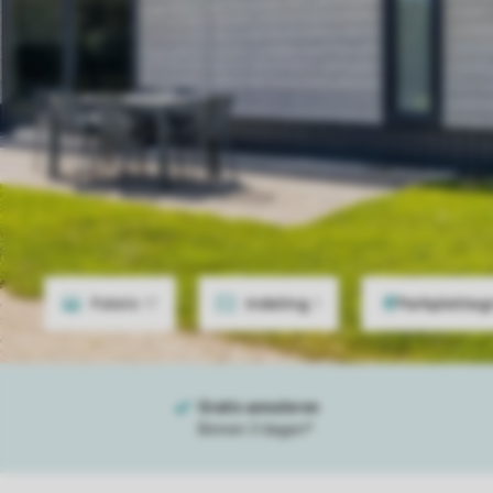
Foto's
17
Indeling
1