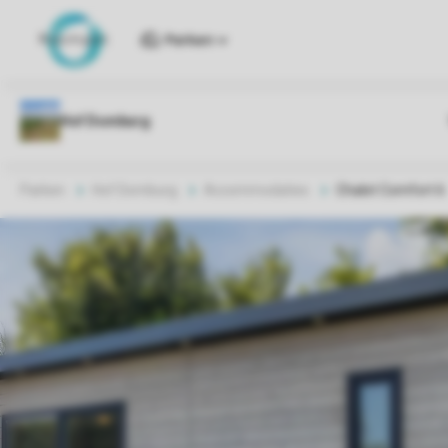
Parken
Parken
Hof Domburg
Accommodaties
Chalet Comfort 6