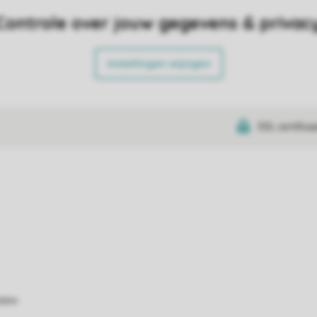
Controle over jouw gegevens & privac
Instellingen wijzigen
SSL certifica
atie