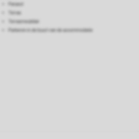
Parasol
Terras
Terrasmeubilair
Parkeren in de buurt van de accommodatie