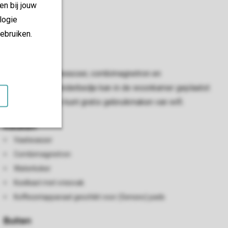
en bij jouw
logie
ebruiken.
nder andere een vaatwasser, combimagnetron en
 Een eventueel kinderbedje kan in de woonkamer geplaatst
ij het chalet. Je kunt gratis gebruikmaken van wifi.
Keuken
Vaatwasser
Combimagnetron
Waterkoker
Koelkast met vriesvak
Koffiezetapparaat geschikt voor (Senseo) pads
Buiten