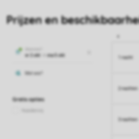
Prijzen en beschikbaarhe
1 nacht
2 nachten
3 nachten