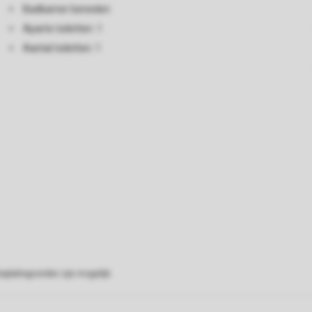
Badkamer beneden
Aparte toiletten: 1
Aantal toiletten: 1
eplattegronden zijn mogelijk.