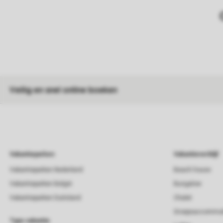
Veilig en snel online boeken
Vakantieparken
Vakantieverblijf
Vakantieparken Nederland
Beach house
Vakantieparken België
Bungalow
Vakantieparken Duitsland
Chalet
Groepsaccommod
Type vakantie