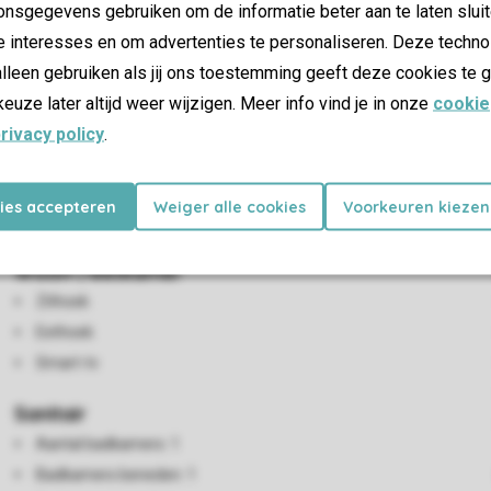
nsgegevens gebruiken om de informatie beter aan te laten sluit
e interesses en om advertenties te personaliseren. Deze techno
lleen gebruiken als jij ons toestemming geeft deze cookies te g
keuze later altijd weer wijzigen. Meer info vind je in onze
cookie
rivacy policy
.
 een woonkamer met zithoek en smart-tv. In de keuken vind je o
s met 2 eenpersoonsbedden en 1 slaapkamer met een stapelbed.
kies accepteren
Weiger alle cookies
Voorkeuren kiezen
der is er een terras met tuinmeubilair en parkeergelegenheid nab
Woon-/eetkamer
Zithoek
Eethoek
Smart-tv
Sanitair
Aantal badkamers: 1
Badkamers beneden: 1