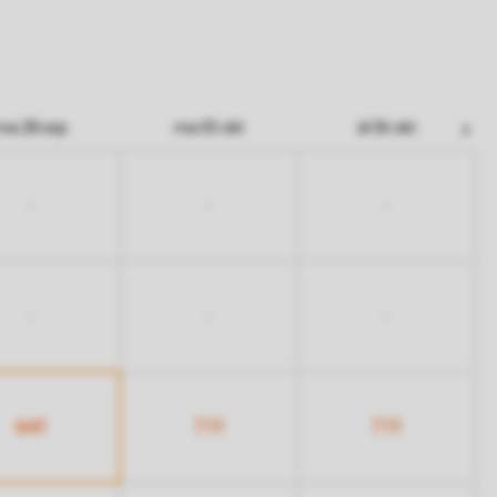
ma 28 sep
ma 05 okt
di 06 okt
-
-
-
-
-
-
641
711
711