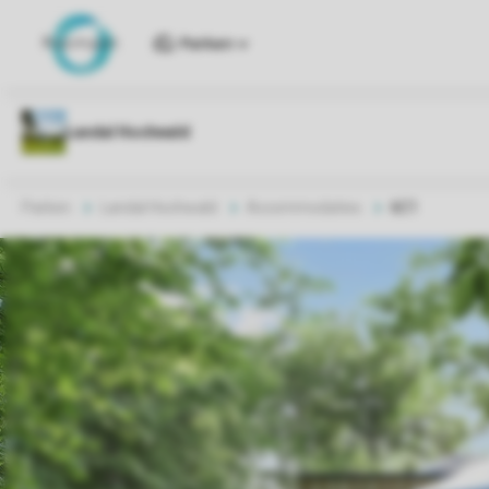
Parken
Parken
Landal Hochwald
Accommodaties
6C1