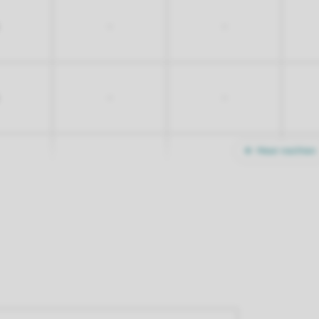
-
-
-
-
Meer nachten