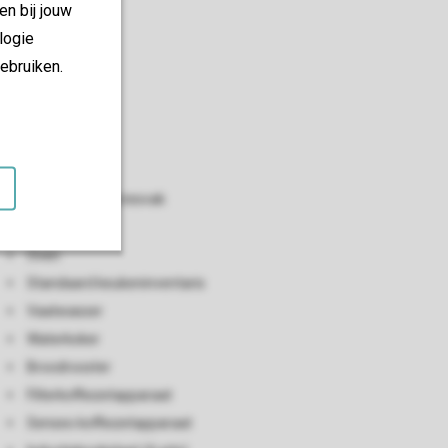
en bij jouw
logie
ebruiken.
Keuken
Kookeiland
Koelkast met vriesvak
Magnetron
Oven
Standaard keukeninventaris
Vaatwasser
Waterkoker
Broodrooster
Filterkoffiezetapparaat
Senseo koffiezetapparaat