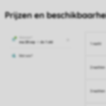
Prijzen en beschikbaarhe
1 nacht
2 nachten
3 nachten