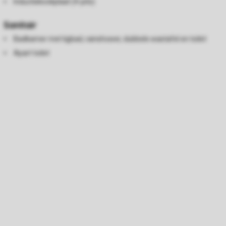
Inductiekookplaat (4-pits)
Sanitair
Badkamer met ligbad, rainshower, dubbele wastafel en toilet
Apart toilet