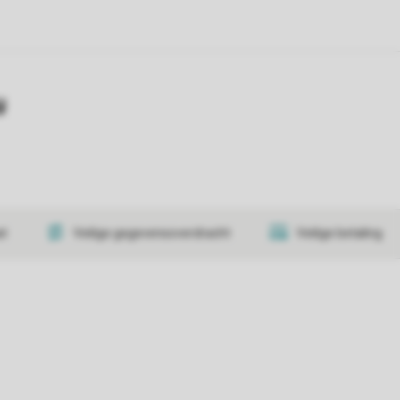
y
at
Veilige gegevensoverdracht
Veilige betaling