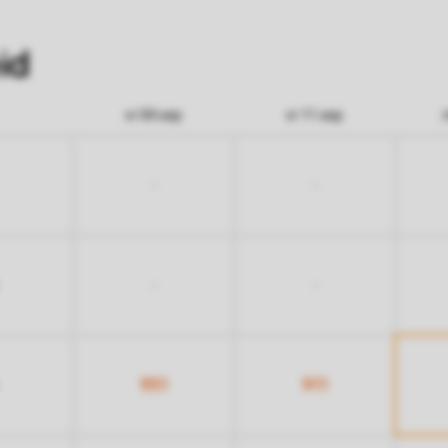
id
vr 04 sep
vr 11 sep
-
-
-
-
951
911