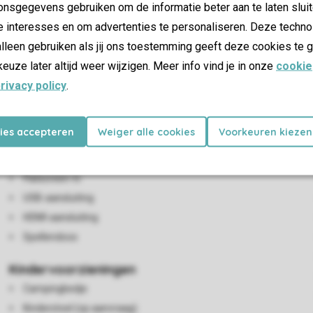
nsgegevens gebruiken om de informatie beter aan te laten sluit
e interesses en om advertenties te personaliseren. Deze techno
lleen gebruiken als jij ons toestemming geeft deze cookies te g
keuze later altijd weer wijzigen. Meer info vind je in onze
cookie
rivacy policy
.
Woon-/eetkamer
Zithoek
kies accepteren
Weiger alle cookies
Voorkeuren kiezen
Eethoek
Open haard
Flatscreen-tv
USB-aansluiting
HDMI-aansluiting
Spellendoos
Kindervoorzieningen
Campingbedje
Kinderstoel (op aanvraag)