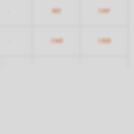
907
1.107
-
1.143
1.323
-