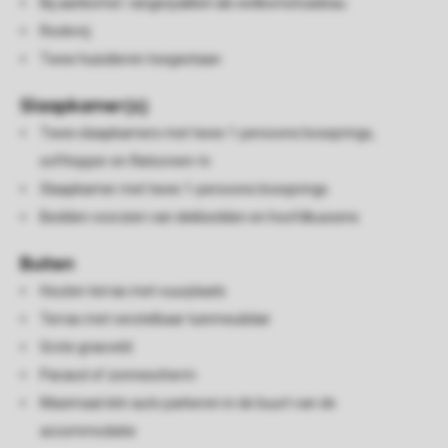
Bij aankomst: rangerpakket als welkomstcadeau
Rookvrij
Twee huisdieren toegestaan
Slaapkamer(s)
Twee slaapkamers met twee 1-persoons boxsprings,
softtopper en flatscreen-tv
Slaapkamer met twee 1-persoons boxsprings
Bedden voorzien van dekbedden en hoofdkussens
Buiten
Houten terras met vuurplaats
Terras met verstelbaar tuinmeubilair
Grote grasveld
Parasol of zonnescherm
Maximaal één auto parkeren in de buurt van de
accommodatie