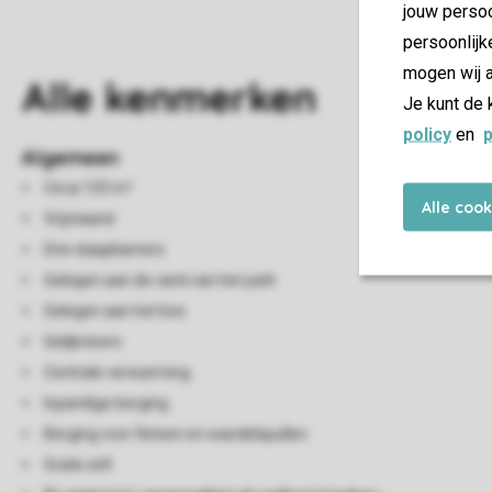
jouw persoo
persoonlijk
mogen wij a
Alle
kenmerken
Je kunt de 
policy
en
p
Algemeen
Circa 133 m²
Alle coo
Vrijstaand
Drie slaapkamers
Gelegen aan de rand van het park
Gelegen aan het bos
Gelijkvloers
Centrale verwarming
Inpandige berging
Berging voor fietsen en wandelspullen
Gratis wifi