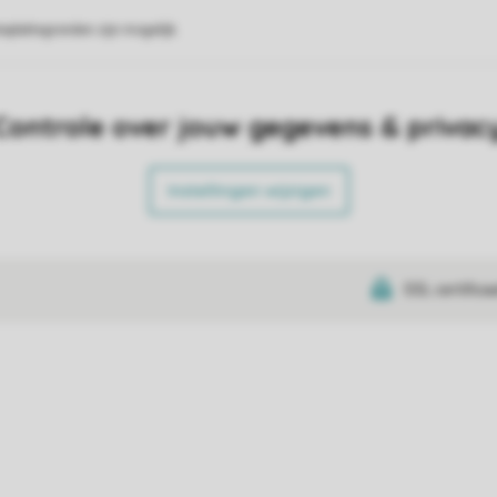
eplattegronden zijn mogelijk.
Controle over jouw gegevens & privac
Instellingen wijzigen
SSL certifica