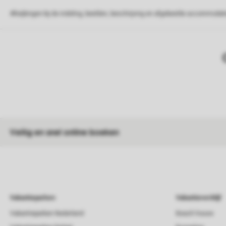
Afwijkingen bij de indeling, beelden, beschrijving en afgebeelde accommodati
Veilig en snel online boeken
Vakantieparken
Vakantieverblijf
Vakantieparken Nederland
Beach house