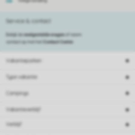
Veilige betaling
Service & contact
Bekijk de
veelgestelde vragen
of neem
contact op met het
Contact Center
.
Vakantieparken
Type vakantie
Campings
Vakantieverblijf
Verblijf