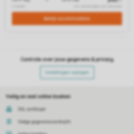
Controle over jouw gegevens & privacy
Instellingen wijzigen
Veilig en snel online boeken
SSL certificaat
Veilige gegevensoverdracht