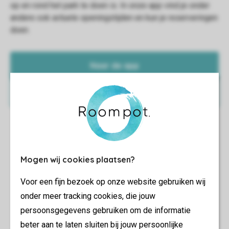
Naar de app
Bekijk faciliteiten
Mogen wij cookies plaatsen?
Voor een fijn bezoek op onze website gebruiken wij
onder meer tracking cookies, die jouw
persoonsgegevens gebruiken om de informatie
beter aan te laten sluiten bij jouw persoonlijke