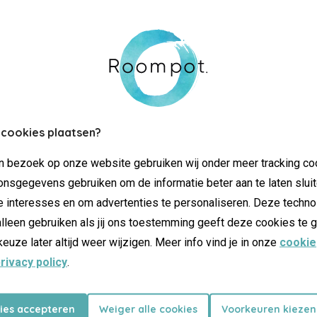
Instellingen wijzigen
SSL certifica
 cookies plaatsen?
jn bezoek op onze website gebruiken wij onder meer tracking co
nsgegevens gebruiken om de informatie beter aan te laten sluit
e interesses en om advertenties te personaliseren. Deze techno
lleen gebruiken als jij ons toestemming geeft deze cookies te g
keuze later altijd weer wijzigen. Meer info vind je in onze
cookie
rivacy policy
.
atie
kies accepteren
Weiger alle cookies
Voorkeuren kiezen