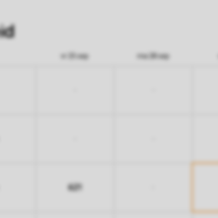
id
vr 25 sep
ma 28 sep
-
-
-
-
621
-