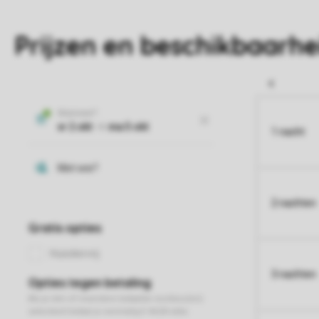
Prijzen en beschikbaarhe
1 nacht
2 nachten
3 nachten