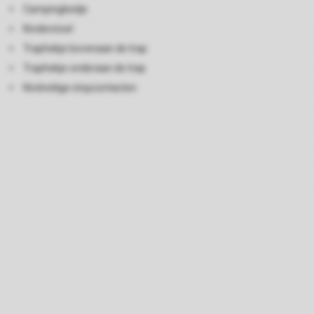
Campingbedje
Kinderstoel
Traphekje bovenaan de trap
Traphekje onderaan de trap
Kindveilige stopcontacten