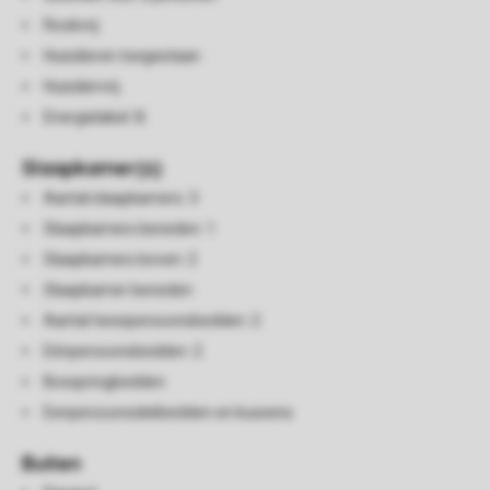
Rookvrij
Huisdieren toegestaan
Huisdiervrij
Energielabel: B
Slaapkamer(s)
Aantal slaapkamers: 3
Slaapkamers beneden: 1
Slaapkamers boven: 2
Slaapkamer beneden
Aantal tweepersoonsbedden: 2
Eénpersoonsbedden: 2
Boxspringbedden
Eenpersoonsdekbedden en kussens
Buiten