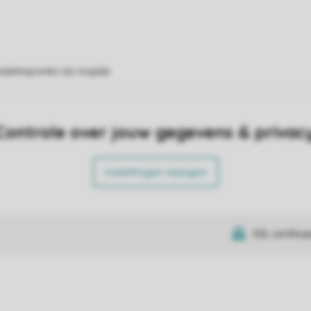
eplattegronden zijn mogelijk.
Controle over jouw gegevens & privac
Instellingen wijzigen
SSL certifica