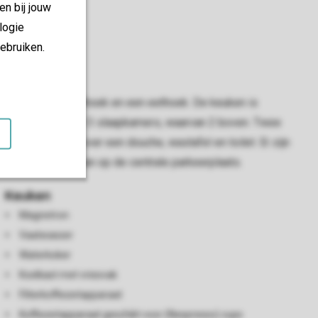
en bij jouw
logie
ebruiken.
richt met een zithoek en een eethoek. De keuken is
 De bungalow heeft 3 slaapkamers, waarvan 2 boven. Twee
n beschikt over een douche, wastafel en toilet. Er zijn
asol. Parkeren kan op de centrale parkeerplaats.
Keuken
Magnetron
Vaatwasser
Waterkoker
Koelkast met vriesvak
Filterkoffiezetapparaat
Koffiezetapparaat geschikt voor (Nespresso) cups