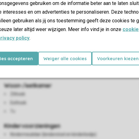
nsgegevens gebruiken om de informatie beter aan te laten sluit
e interesses en om advertenties te personaliseren. Deze techno
lleen gebruiken als jij ons toestemming geeft deze cookies te g
keuze later altijd weer wijzigen. Meer info vind je in onze
cookie
rivacy policy
.
 woonkamer is vloerverwarming aanwezig. De woonkamer is inge
magnetron en koffiecupapparaat. Koken kan op de gaskookplaat.
kies accepteren
Weiger alle cookies
Voorkeuren kiezen
ee slaapkamers elk over 1 tweepersoonsbed. De badkamer benede
oven. De bungalow heeft een terras met tuinmeubilair en een par
Woon-/eetkamer
Zithoek
Eethoek
Tv
Kindervoorzieningen
Kindermeubilair (kinderstoel en kinderbedje)