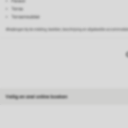
Parasol
Terras
Terrasmeubilair
Afwijkingen bij de indeling, beelden, beschrijving en afgebeelde accommodati
Veilig en snel online boeken