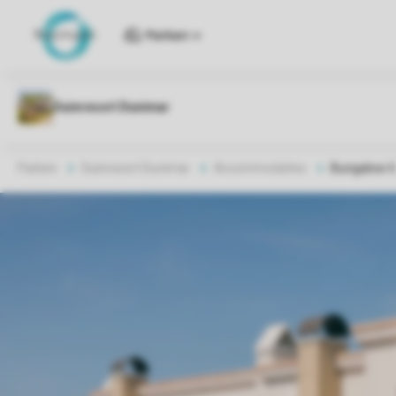
Parken
Parken
Duinresort Dunimar
Accommodaties
Bungalow 6