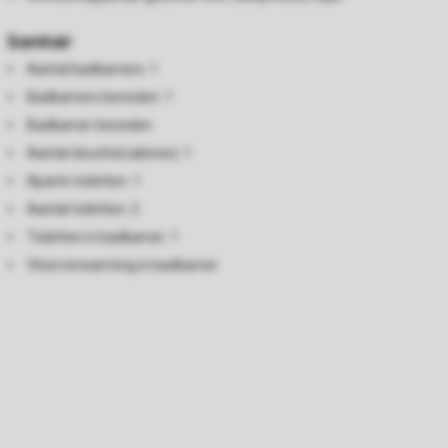
Sanitair
Aantal badkamers: 1
Badkamers beneden: 1
Badkamer beneden
Aantal douche(cabines): 1
Aparte toiletten: 1
Aantal toiletten: 2
Toiletten in badkamer: 1
Vloerverwarming in badkamer