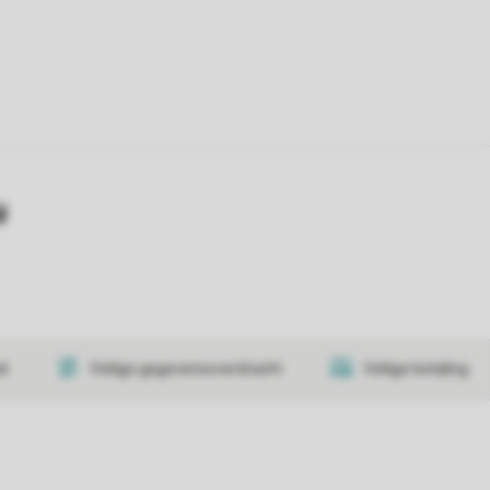
y
at
Veilige gegevensoverdracht
Veilige betaling