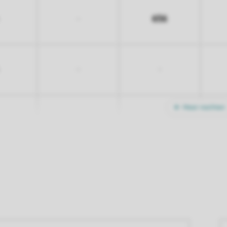
656
-
-
-
Meer nachten