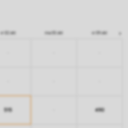
vr 02 okt
ma 05 okt
vr 09 okt
-
-
-
-
-
-
515
490
-