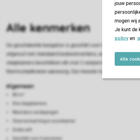
jouw persoo
persoonlijk
mogen wij a
Alle
kenmerken
Je kunt de 
policy
en
p
De geschakelde bungalow is geschikt voor 6 personen. In de
uitgerust met standaard keukeninventaris, een vaatwasser, 
Alle coo
slaapkamers beschikken elk over 2 eenpersoonsbedden en tw
thermostaatkranen aanwezig. Een tweede toilet bevindt zich b
Algemeen
80 m²
Drie slaapkamers
Meerdere verdiepingen
Vloerverwarming in woonkamer
Gratis wifi
Geschikt voor 6 personen