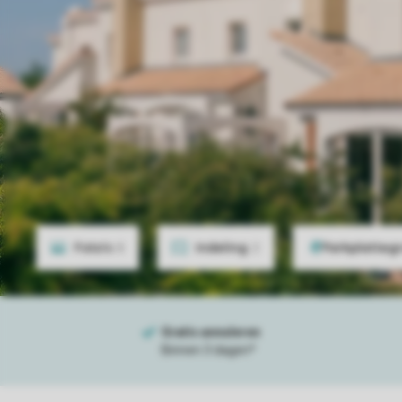
Foto's
8
Indeling
2