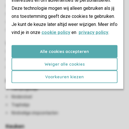
interesses en om advertenties te personaliseren.
Terras aan het water
Deze technologie mogen wij alleen gebruiken als jij
Verstelbaar terrasmeubilair
ons toestemming geeft deze cookies te gebruiken.
Parasol
Je kunt de keuze later altijd weer wijzigen. Meer info
Maximaal één auto parkeren bij de accommodatie
vind je in onze
cookie policy
en
privacy policy
.
Woon-/eetkamer
Alle cookies accepteren
Zithoek
Eethoek
Weiger alle cookies
Flatscreen-tv
Voorkeuren kiezen
Kindervoorzieningen
Campingbedje
Kinderstoel
Traphekje
Kindveilige stopcontacten
Keuken