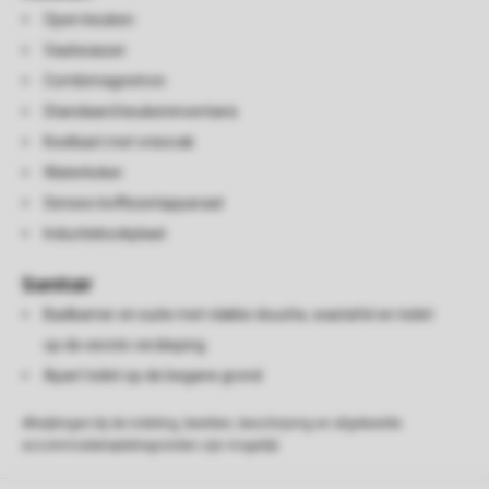
Open keuken
Vaatwasser
Combimagnetron
Standaard keukeninventaris
Koelkast met vriesvak
Waterkoker
Senseo koffiezetapparaat
Inductiekookplaat
Sanitair
Badkamer en suite met vlakke douche, wastafel en toilet
op de eerste verdieping
Apart toilet op de begane grond
Afwijkingen bij de indeling, beelden, beschrijving en afgebeelde
accommodatieplattegronden zijn mogelijk.