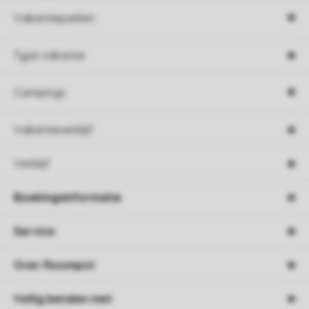
Vakantieparken
Type vakantie
Campings
Vakantieverblijf
Verblijf
Boekingsinformatie
Service
Over Roompot
Veilig betalen met