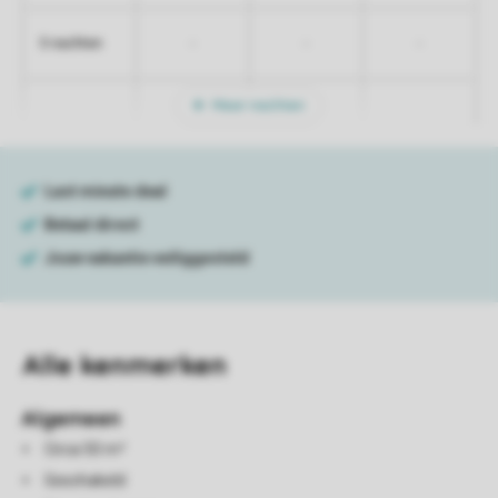
-
-
-
5 nachten
Meer nachten
Alle
kenmerken
Algemeen
Circa 50 m²
Geschakeld