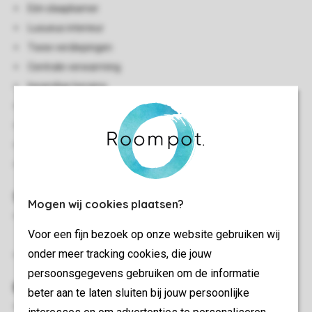
Eén slaapkamer
Luxueus interieur
Twee verdiepingen
Centrale verwarming
Inpandige berging
Gratis wifi
Rookvrij
Huisdiervrij
Energy label: A
Slaapkamer(s)
Mogen wij cookies plaatsen?
Vide met twee 1-persoons boxsprings, softtopper en
Voor een fijn bezoek op onze website gebruiken wij
flatscreen-tv
onder meer tracking cookies, die jouw
Bedden voorzien van dekbedden en hoofdkussens
persoonsgegevens gebruiken om de informatie
Buiten
beter aan te laten sluiten bij jouw persoonlijke
Open terras