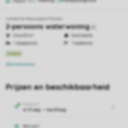
Indeling
2
Foto's
17
Landal De Reeuwijkse Plassen
2-persoons waterwoning
2C
Circa 50 m²
Geschakeld
1 slaapkamer
1 badkamer
Alle
kenmerken
Prijzen en beschikbaarheid