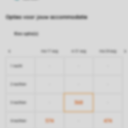
Opties voor jouw accommodatie
ma 17 aug
vr 21 aug
ma 24 aug
-
-
-
1 nacht
-
-
-
2 nachten
368
-
-
3 nachten
574
474
-
4 nachten