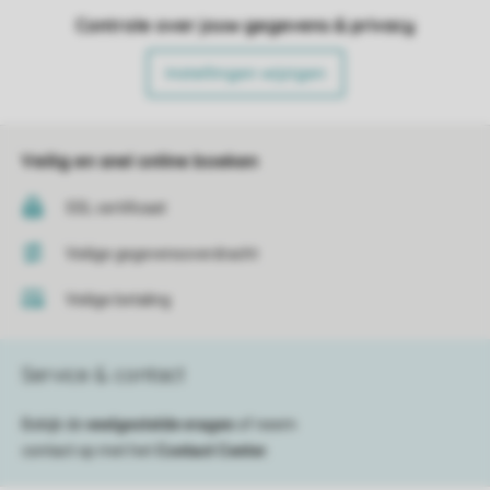
Controle over jouw gegevens & privacy
Instellingen wijzigen
Veilig en snel online boeken
SSL certificaat
Veilige gegevensoverdracht
Veilige betaling
Service & contact
Bekijk de
veelgestelde vragen
of neem
contact op met het
Contact Center
.