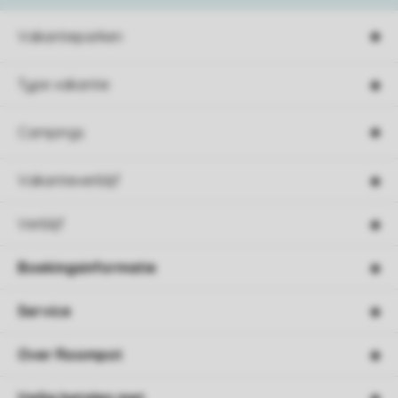
Vakantieparken
Type vakantie
Campings
Vakantieverblijf
Verblijf
Boekingsinformatie
Service
Over Roompot