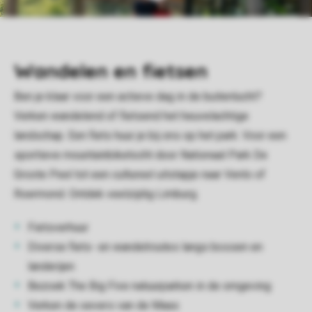
Wandelen en fietsen
Ben je klaar voor een actieve dag in de buitenlucht?
Verken wandelend of fietsend het heuvelachtige
landschap. Een fiets huur je bij ons op het park. Voor een
sportieve mountainbiketocht door Nationaal Park De
Groote Peel tot een cultureel uitstapje naar Venlo of
Roermond. Ontdek veelzijdig Limburg.
Fietsverhuur
Diverse fiets- en wandelroutes langs bossen en
landerijen
Bezoek The Big Five natuurparken in de omgeving
Verken de oevers van de Maas