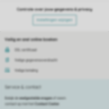
Controle over jouw gegevens & privacy
Instellingen wijzigen
Veilig en snel online boeken
SSL certificaat
Veilige gegevensoverdracht
Veilige betaling
Service & contact
Bekijk de
veelgestelde vragen
of neem
contact op met het
Contact Center
.