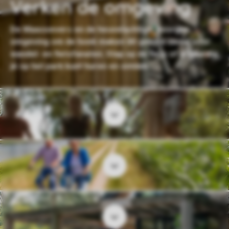
Verken de omgeving
De Maasoevers en de heuvelachtige, bosrijke
omgeving om de hoek maken dit gebied ideaal voor
wandel- en fietsfanaten. Stap op de fiets of e-bike die
je op het park kunt huren en ontdek.