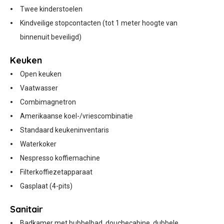
Twee kinderstoelen
Kindveilige stopcontacten (tot 1 meter hoogte van
binnenuit beveiligd)
Keuken
Open keuken
Vaatwasser
Combimagnetron
Amerikaanse koel-/vriescombinatie
Standaard keukeninventaris
Waterkoker
Nespresso koffiemachine
Filterkoffiezetapparaat
Gasplaat (4-pits)
Sanitair
Badkamer met bubbelbad, douchecabine, dubbele