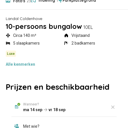
Indeling
1
Foto's
23
Landal Coldenhove
10-persoons bungalow
10EL
Circa 140 m²
Vrijstaand
5 slaapkamers
2 badkamers
Alle
kenmerken
Prijzen en beschikbaarheid