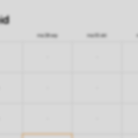
id
ma 28 sep
ma 05 okt
-
-
-
-
-
-