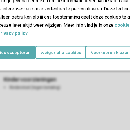
nsgegevens gebruiken om de informatie beter aan te laten sluit
e interesses en om advertenties te personaliseren. Deze techno
lleen gebruiken als jij ons toestemming geeft deze cookies te g
keuze later altijd weer wijzigen. Meer info vind je in onze
cookie
rivacy policy
.
Woon-/eetkamer
Eethoek
kies accepteren
Weiger alle cookies
Voorkeuren kiezen
Open haard
Flatscreen-tv
Kindervoorzieningen
Kinderstoel (tegen betaling)