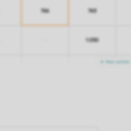
766
763
1.030
-
Meer nachten