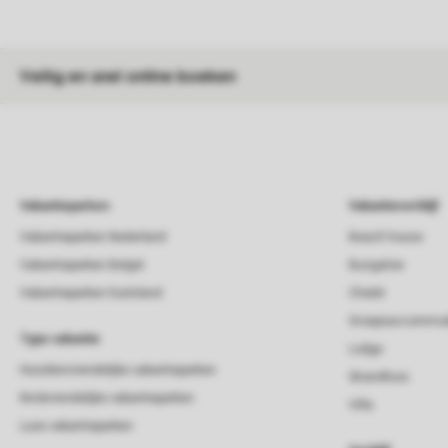
Veilig en snel online boeken
Vakantieparken
Vakantieverblijf
Vakantieparken Nederland
Beach house
Vakantieparken België
Bungalow
Vakantieparken Duitsland
Chalet
Groepsaccommod
Type vakantie
Lodge
Huisdiervriendelijke vakantieparken
Strandhuis
Kindvriendelijke vakantieparken
Villa
Luxe vakantieparken