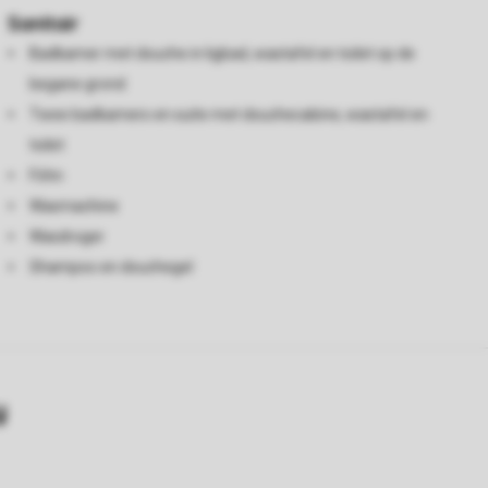
Sanitair
Badkamer met douche in ligbad, wastafel en toilet op de
begane grond
Twee badkamers en suite met douchecabine, wastafel en
toilet
Föhn
Wasmachine
Wasdroger
Shampoo en douchegel
y