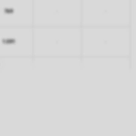
769
-
-
1.091
-
-