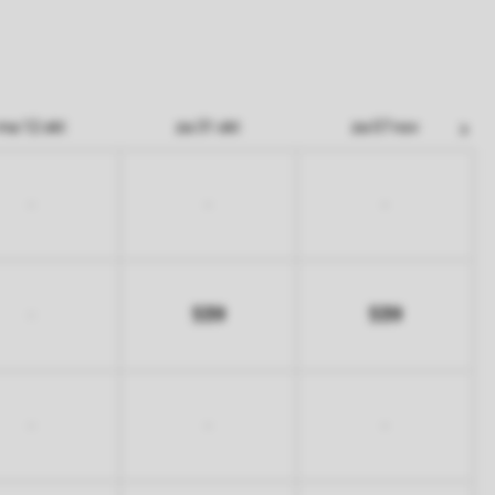
ma 12 okt
za 31 okt
za 07 nov
-
-
-
539
539
-
-
-
-