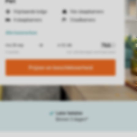
Pet
Vrijstaande lodge
Vier slaapkamers
4 slaapkamers
3 badkamers
Alle
kenmerken
Prijzen en beschikbaarheid