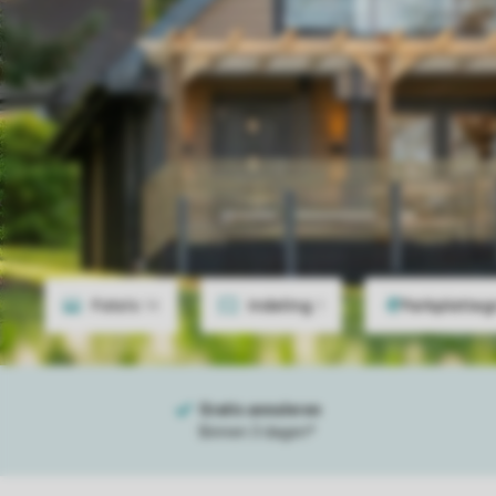
Foto's
14
Indeling
1