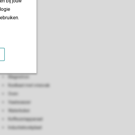
en bij jouw
logie
ebruiken.
Keuken
Open keuken
Ontbijtbar
Broodrooster
Magnetron
Koelkast met vriesvak
Oven
Vaatwasser
Waterkoker
Koffiezetapparaat
Inductiekookplaat