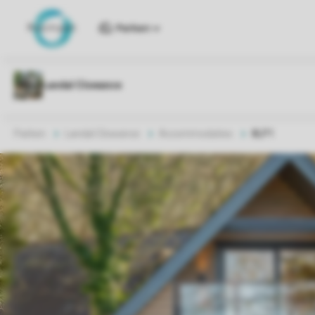
Parken
Parken
Landal Clowance
Accommodaties
8LP1