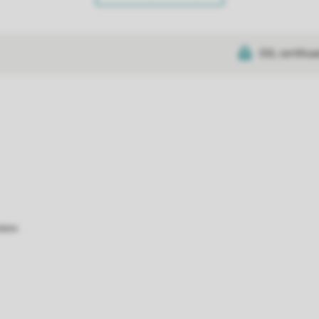
SSL certifica
atie