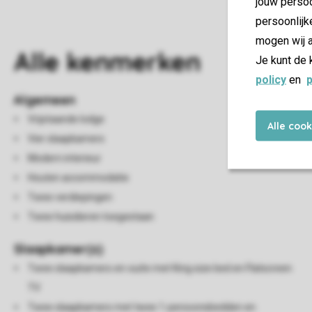
jouw persoo
persoonlijk
mogen wij a
Alle
kenmerken
Je kunt de 
policy
en
p
Algemeen
Vrijstaande lodge
Alle coo
Vier slaapkamers
Modern interieur
Houten accommodatie
Twee verdiepingen
Twee huisdieren toegestaan
Slaapkamer(s)
Twee slaapkamers en-suite met King size bed en Flatscreen
TV
Twee slaapkamers met twee 1-persoonsbedden en