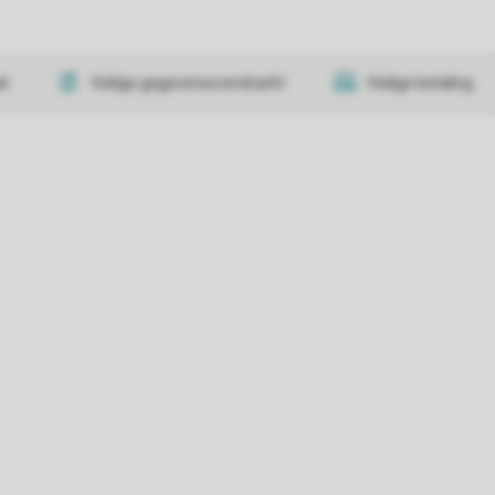
at
Veilige gegevensoverdracht
Veilige betaling