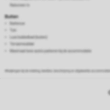
flatscreen-tv
Buiten
Barbecue
Tuin
Luxe bubbelbad (buiten)
Terrasmeubilair
Maximaal twee auto's parkeren bij de accommodatie
Afwijkingen bij de indeling, beelden, beschrijving en afgebeelde accommodati