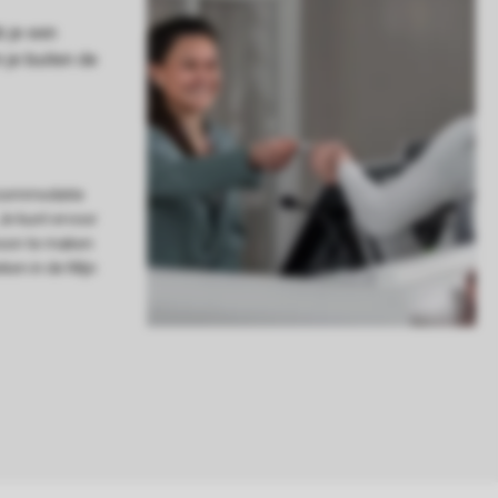
accommodatie
 Je kunt ervoor
hoon te maken
ken in de Mijn