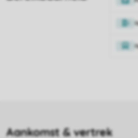
P
O
O