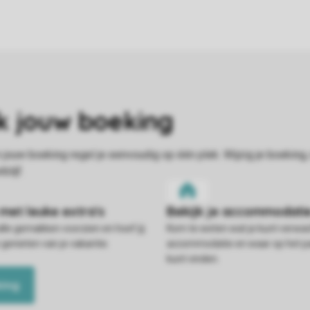
alle gemakken voorzien en hoef jij
Kom te weten wat je kunt verwac
 genieten van je vakantie.
accommodatie en waar op het pa
kunt vinden.
king