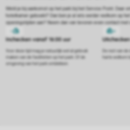
Voor deze tijd mag je natuurlijk wel al gebruik
De rest van de 
maken van de faciliteiten op het park. Of de
harte welkom bi
omgeving van het park ontdekken.