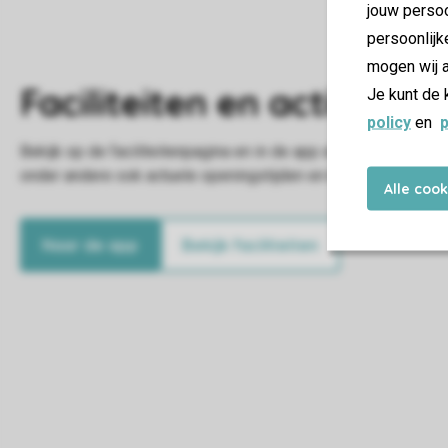
jouw persoo
persoonlijk
mogen wij a
Je kunt de 
policy
en
p
Alle coo
Naar de app
Bekijk faciliteiten