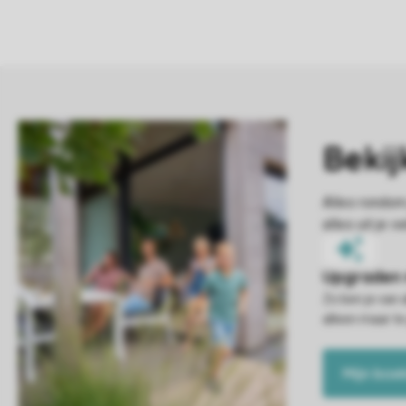
Zo ben je van 
alleen maar te
Mijn boe