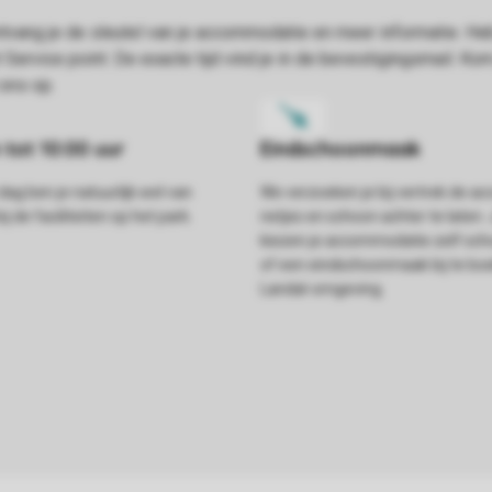
dag ben je natuurlijk wel van
We verzoeken je bij vertrek de 
j de faciliteiten op het park.
netjes en schoon achter te laten.
kiezen je accommodatie zelf sc
of een eindschoonmaak bij te boe
Landal-omgeving.