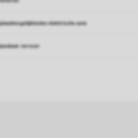
arkeren
plaadmogelijkheden elektrische auto
penbaar vervoer