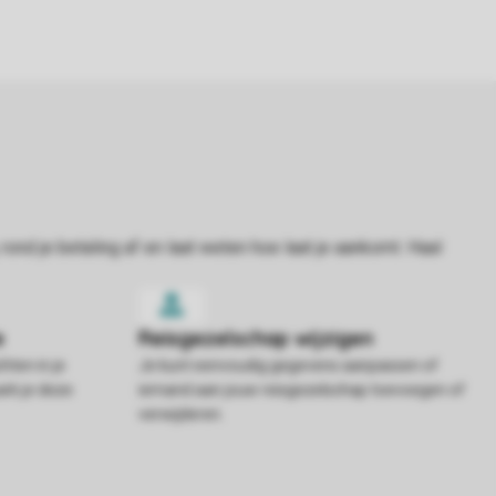
hten in je
Je kunt eenvoudig gegevens aanpassen of
rk je deze
iemand aan jouw reisgezelschap toevoegen of
verwijderen.