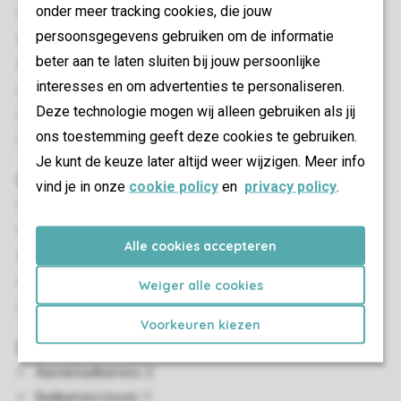
onder meer tracking cookies, die jouw
Aantal slaapkamers: 3
persoonsgegevens gebruiken om de informatie
Slaapkamers beneden: 1
beter aan te laten sluiten bij jouw persoonlijke
Slaapkamers boven: 2
interesses en om advertenties te personaliseren.
Slaapkamer beneden
Deze technologie mogen wij alleen gebruiken als jij
Eénpersoonsbedden: 6
ons toestemming geeft deze cookies te gebruiken.
Boxspringbedden
Je kunt de keuze later altijd weer wijzigen. Meer info
Woon-/eetkamer
vind je in onze
cookie policy
en
privacy policy
.
Zithoek
Eethoek
Alle cookies accepteren
Gaskachel
Sfeerhaard
Weiger alle cookies
Tv
Voorkeuren kiezen
Sanitair
Aantal badkamers: 2
Badkamers boven: 1