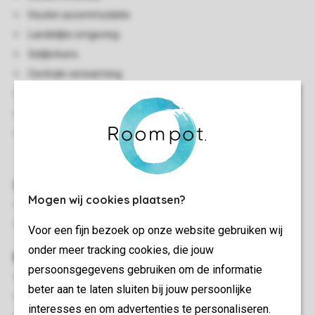
Houten accommodatie
Landelijke omgeving
Gelijkvloers
Centrale verwarming
Enkele traptreden naar accommodatie
Eén huisdier toegestaan
Voor dit accommodatietype kan er bij aankomst een
borgsom gevraagd worden van £ 100
Slaapkamer(s)
Mogen wij cookies plaatsen?
Slaapkamer en suite met Superking bed en Smart tv
Slaapkamer met twee 1-persoonsbedden
Voor een fijn bezoek op onze website gebruiken wij
onder meer tracking cookies, die jouw
Buiten
persoonsgegevens gebruiken om de informatie
Dakterras
beter aan te laten sluiten bij jouw persoonlijke
Luxe bubbelbad (buiten)
interesses en om advertenties te personaliseren.