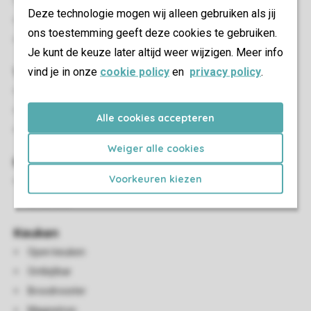
Terrasmeubilair
Deze technologie mogen wij alleen gebruiken als jij
Terrasoverkapping
ons toestemming geeft deze cookies te gebruiken.
Maximaal twee auto's parkeren bij de accommodatie
Je kunt de keuze later altijd weer wijzigen. Meer info
Woon-/eetkamer
vind je in onze
cookie policy
en
privacy policy
.
Eethoek
Smart-tv
Alle cookies accepteren
HDMI-aansluiting
Weiger alle cookies
Kindervoorzieningen
Voorkeuren kiezen
Er is beperkte ruimte voor het bijplaatsen van een
kinderbed
Keuken
Open keuken
Ontbijtbar
Broodrooster
Magnetron