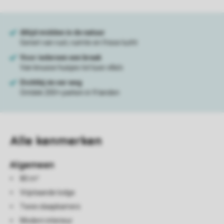
Alle
kenmerken
Algemeen
80 m²
Vrijstaande lodge
Twee slaapkamers
Modern interieur