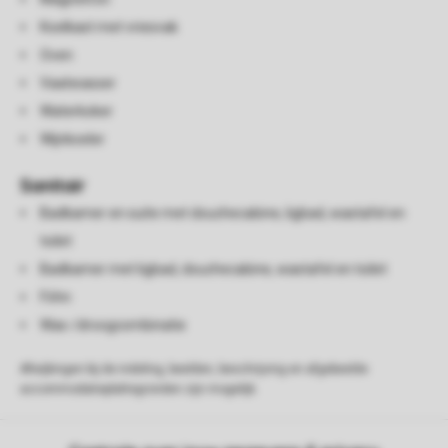
Koelkast met vriesvak
Oven
Vaatwasser
Waterkoker
Wijnkoeler
Sanitair
Badkamer en suite met douchecabine, ligbad, wastafel en
toilet
Badkamer met ligbad, douchecabine, wastafel en toilet
Föhn
Was-/droogcombinatie
Afwijkingen bij de indeling, beelden, beschrijving en afgebeelde
accommodatieplattegronden zijn mogelijk.