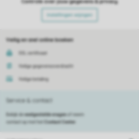
Controle over jouw gegevens & privacy
Instellingen wijzigen
Veilig en snel online boeken
SSL certificaat
Veilige gegevensoverdracht
Veilige betaling
Service & contact
Bekijk de
veelgestelde vragen
of neem
contact op met het
Contact Center
.