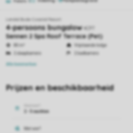
Indeling
1
Foto's
9
Landal Bude Coastal Resort
4-persoons bungalow
4CP7
Sennen 2 Spa Roof Terrace (Pet)
80 m²
Vrijstaande lodge
2 slaapkamers
2 badkamers
Alle
kenmerken
Prijzen en beschikbaarheid