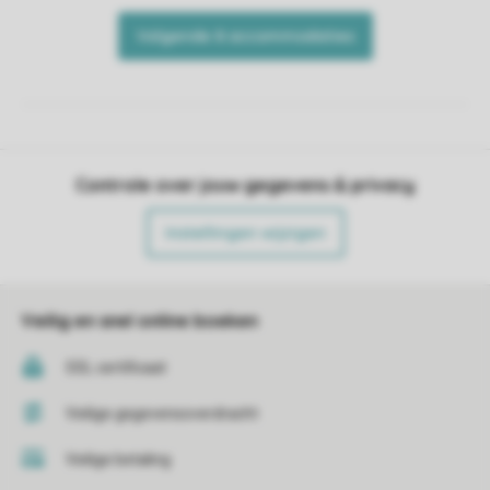
Controle over jouw gegevens & privacy
Instellingen wijzigen
Veilig en snel online boeken
SSL certificaat
Veilige gegevensoverdracht
Veilige betaling