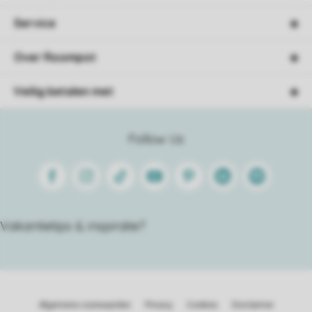
Service
Over Roompot
Veilig betalen met
Follow Us
Facebook
Instagram
Tiktok
Youtube
Pinterest
Linkedin
Spotify
Vakantietips & inspiratie?
Algemene voorwaarden
Privacy
Cookies
Disclaimer