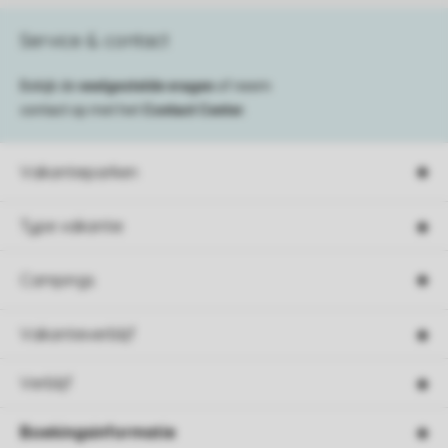
Service & contact
Bekijk de
veelgestelde vragen
of neem
contact op met het
Contact Center
.
Vakantieparken
Type vakantie
Campings
Vakantieverblijf
Verblijf
Boekingsinformatie