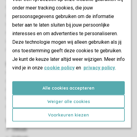
onder meer tracking cookies, die jouw
Gelijkvloers
persoonsgegevens gebruiken om de informatie
Berging
beter aan te laten sluiten bij jouw persoonlijke
Gratis wifi
interesses en om advertenties te personaliseren.
Geschikt voor 4 personen
Deze technologie mogen wij alleen gebruiken als jij
Rookvrij
ons toestemming geeft deze cookies te gebruiken.
Huisdiervrij
Je kunt de keuze later altijd weer wijzigen. Meer info
Slaapkamer(s)
vind je in onze
cookie policy
en
privacy policy
.
Aantal slaapkamers: 2
Slaapkamers beneden: 2
Alle cookies accepteren
Slaapkamer beneden
Eénpersoonsbedden: 4
Weiger alle cookies
Boxspringbedden
Voorkeuren kiezen
Woon-/eetkamer
Zithoek