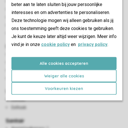
Gelijkvloers
beter aan te laten sluiten bij jouw persoonlijke
Berging
interesses en om advertenties te personaliseren.
Geschikt voor 4 personen
Deze technologie mogen wij alleen gebruiken als jij
Huisdieren toegestaan
ons toestemming geeft deze cookies te gebruiken.
Energielabel: C
Je kunt de keuze later altijd weer wijzigen. Meer info
vind je in onze
cookie policy
en
privacy policy
.
Slaapkamer(s)
Aantal slaapkamers: 3
Slaapkamers beneden: 3
Alle cookies accepteren
Eénpersoonsbedden: 4
Weiger alle cookies
Boxspringbedden
Voorkeuren kiezen
Woon-/eetkamer
Zithoek
Eethoek
Sanitair