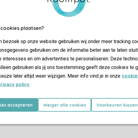
Zithoek
Eethoek
Smart-tv
 cookies plaatsen?
Kindervoorzieningen
jn bezoek op onze website gebruiken wij onder meer tracking co
Kinderzitje (op aanvraag en tegen betaling)
nsgegevens gebruiken om de informatie beter aan te laten sluit
e interesses en om advertenties te personaliseren. Deze techno
lleen gebruiken als jij ons toestemming geeft deze cookies te g
keuze later altijd weer wijzigen. Meer info vind je in onze
cookie
rivacy policy
.
kies accepteren
Weiger alle cookies
Voorkeuren kiezen