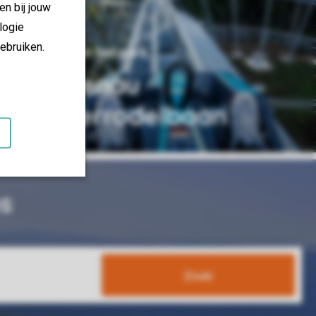
en bij jouw
logie
ebruiken.
36 km van het park
Grafenau
zomerrodelbaan
s
Zoek