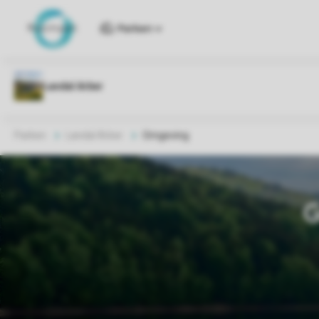
Parken
Parken
Landal Arber
Omgeving