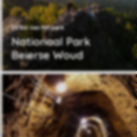
24 km van het park
Nationaal Park
Beierse Woud