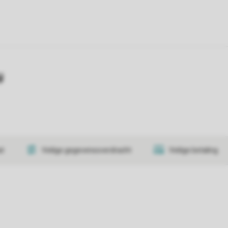
y
at
Veilige gegevensoverdracht
Veilige betaling