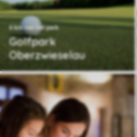
6 km van het park
Golfpark
Oberzwieselau