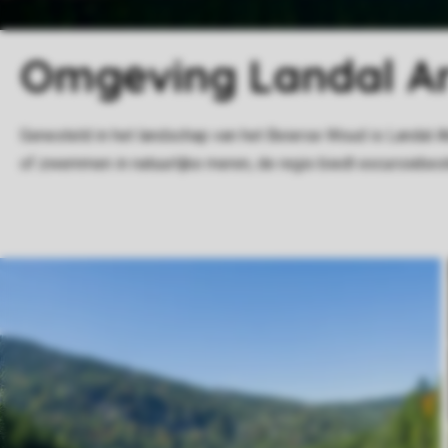
Omgeving Landal A
Genesteld in het landschap van het Beierse Woud is Landal Ar
of zwemmen in natuurlijke meren, de regio biedt excursiebe