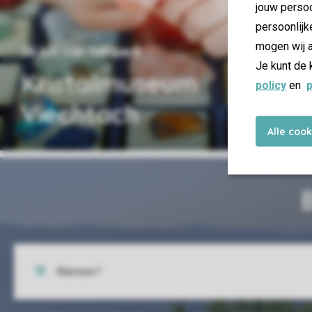
jouw persoo
persoonlijk
mogen wij a
36 km van het park
Je kunt de 
Kristalmuseum
policy
en
p
Viechtach
Alle coo