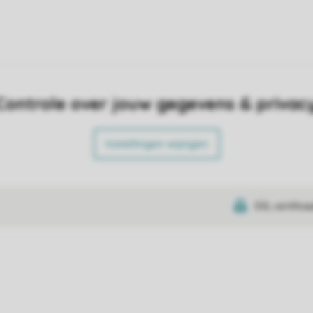
Controle over jouw gegevens & privac
Instellingen wijzigen
SSL certifica