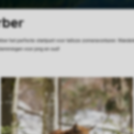
rber
ber het perfecte startpunt voor talloze zomeravonturen. Wandele
stemmingen voor jong en oud!