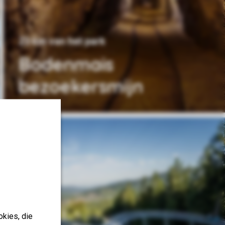
23 km van het park
Bodenmais
bezoekersmijn
okies, die