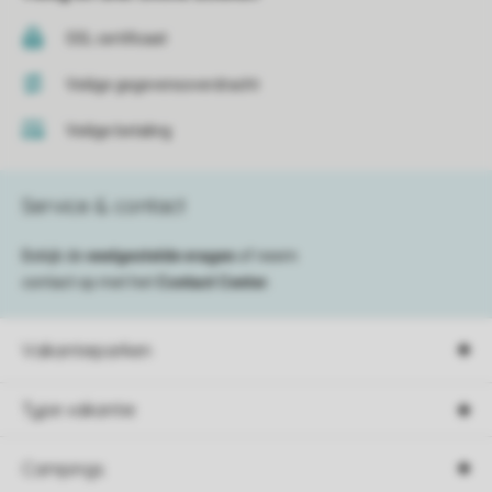
SSL certificaat
Veilige gegevensoverdracht
Veilige betaling
Service & contact
Bekijk de
veelgestelde vragen
of neem
contact op met het
Contact Center
.
Vakantieparken
Type vakantie
Campings