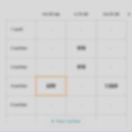
ma 28 sep
vr 23 okt
ma 26 okt
-
-
-
1 nacht
919
-
-
2 nachten
919
-
-
3 nachten
639
1.069
-
4 nachten
-
-
-
5 nachten
Meer nachten