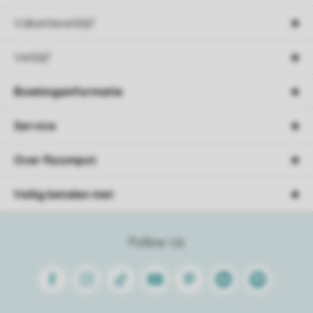
Vakantieverblijf
Verblijf
Boekingsinformatie
Service
Over Roompot
Veilig betalen met
Follow Us
Facebook
Instagram
Tiktok
Youtube
Pinterest
Linkedin
Spotify