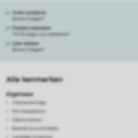
Alle
kenmerken
Algemeen
Vrijstaande lodge
Drie slaapkamers
Stijlvol interieur
Beklede accommodatie
Landelijke omgeving