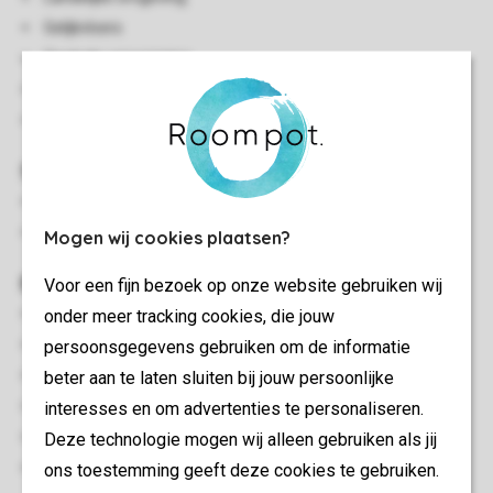
Gelijkvloers
Centrale verwarming
Gratis wifi
Twee huisdieren toegestaan
Slaapkamer(s)
Slaapkamer met king-size bed en smart-tv
Twee slaapkamers met twee 1-persoonsbedden
Mogen wij cookies plaatsen?
Buiten
Voor een fijn bezoek op onze website gebruiken wij
onder meer tracking cookies, die jouw
Big Green Egg
persoonsgegevens gebruiken om de informatie
Buitenkeuken
beter aan te laten sluiten bij jouw persoonlijke
Luxe bubbelbad (buiten)
interesses en om advertenties te personaliseren.
Terras
Deze technologie mogen wij alleen gebruiken als jij
Terrasmeubilair
ons toestemming geeft deze cookies te gebruiken.
Parkeren in de buurt van de accommodatie