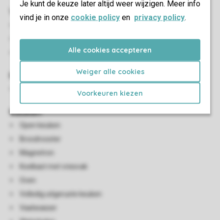
Je kunt de keuze later altijd weer wijzigen. Meer info
Woon-/eetkamer
vind je in onze
cookie policy
en
privacy policy
.
Zithoek
Eethoek
Alle cookies accepteren
Smart-tv
Weiger alle cookies
Kindervoorzieningen
Kinderzitje (op aanvraag en tegen betaling)
Voorkeuren kiezen
Keuken
Open keuken
Broodrooster
Magnetron
Koelkast met vriesvak
Oven
Volledig uitgeruste keuken
Vaatwasser