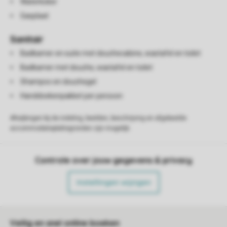
Waterkoker
Gasplaat
Sanitair
Badkamer en suite met douchecabine, wastafel en toilet
Badkamer met douche, wastafel en toilet
Shampoo en douchegel
Handdoekenpakket per persoon
Afwijkingen bij de indeling, beelden, beschrijving en afgebeelde
accommodatieplattegronden zijn mogelijk.
Controle over jouw gegevens & privacy
Instellingen wijzigen
Veilig en snel online boeken