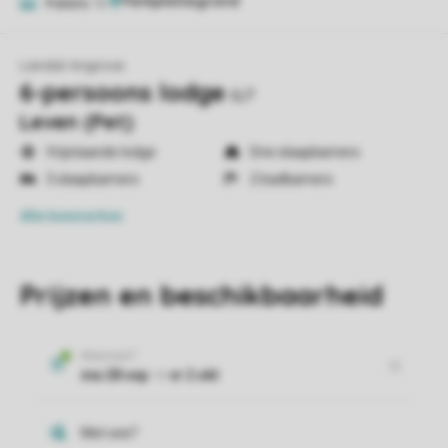
Foto's
18
Landal Angrove
6-persoons lodge
6LP
Leven (Pet)
Vrijstaande lodge
Drie slaapkamers
3 slaapkamers
2 badkamers
Alle
kenmerken
Prijzen en beschikbaarheid