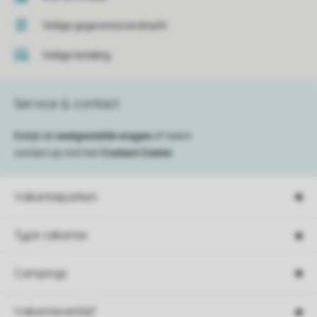
Veilige gegevensoverdracht
Veilige betaling
Service & contact
Bekijk de
veelgestelde vragen
of neem
contact op met het
Contact Center
.
Vakantieparken
Type vakantie
Campings
Vakantieverblijf