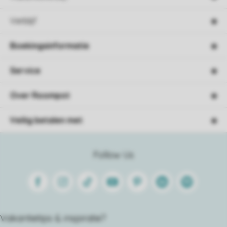
Verblijf
Boekingsinformatie
Service
Over Roompot
Veilig betalen met
Follow Us
Facebook
Instagram
Tiktok
Youtube
Pinterest
Linkedin
Spotify
Vakantietips & inspiratie?