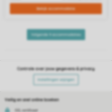
Controle over jouw gegevens & privacy
Instellingen wijzigen
Veilig en snel online boeken
SSL certificaat