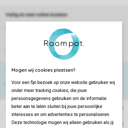
Veilig en snel online boeken
SSL certificaat
Veilige gegevensoverdracht
Veilige betaling
Mogen wij cookies plaatsen?
Service & contact
Voor een fijn bezoek op onze website gebruiken wij
Bekijk de
veelgestelde vragen
of neem
onder meer tracking cookies, die jouw
contact op met het
Contact Center
.
persoonsgegevens gebruiken om de informatie
beter aan te laten sluiten bij jouw persoonlijke
Vakantieparken
interesses en om advertenties te personaliseren.
Deze technologie mogen wij alleen gebruiken als jij
Type vakantie