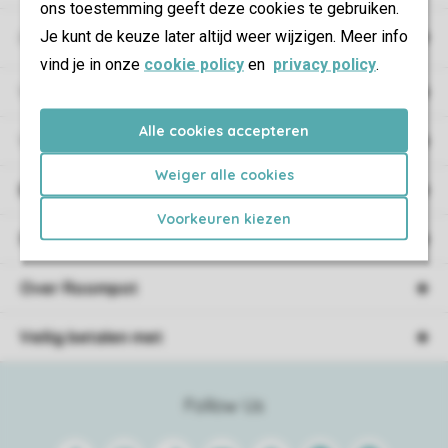
ons toestemming geeft deze cookies te gebruiken.
Je kunt de keuze later altijd weer wijzigen. Meer info
Campings
vind je in onze
cookie policy
en
privacy policy
.
Vakantieverblijf
Alle cookies accepteren
Verblijf
Weiger alle cookies
Boekingsinformatie
Voorkeuren kiezen
Service
Over Roompot
Veilig betalen met
Follow Us
Facebook
Instagram
Tiktok
Youtube
Pinterest
Linkedin
Spotify