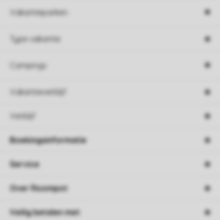
Vakantieparken
Type vakantie
Campings
Vakantieverblijf
Verblijf
Boekingsinformatie
Service
Over Roompot
Veilig betalen met