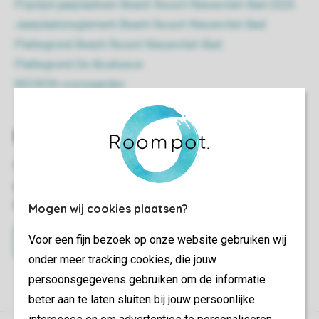
Prijslijst jaarplaatsen Beach Resort Nieuwvliet-Bad 2026
Jaarplaatsreglement Beach Resort Nieuwvliet-Bad
Plattegrond Beach Resort Nieuwvliet-Bad
Plattegrond De Boshoeve
RECRON voorwaarden
Meer informatie
Wil je meer informatie ontvangen? Of is je interesse
gewekt en wil je een eigen jaarplaats op Beach Resort
Nieuwvliet-Bad?
Mogen wij cookies plaatsen?
Voor een fijn bezoek op onze website gebruiken wij
Neem contact op
onder meer tracking cookies, die jouw
persoonsgegevens gebruiken om de informatie
beter aan te laten sluiten bij jouw persoonlijke
interesses en om advertenties te personaliseren.