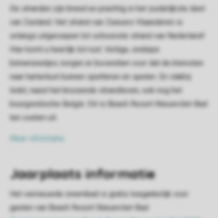
De stranden zijn breed en prachtig in het zuidelijkste deel
van Zeeland. Het strand van Zeeuws-Vlaanderen is
onlangs uitgeroepen tot schoonste strand van Nederland!
Hier komt u heerlijk tot rust. Veilige, ondiepe
binnenzeetjes zorgen er bovendien voor dat de kleinsten
naar hartenlust kunnen spetteren en spelen. En vlakbij
lonkt, naast het bruisende strandleven, ook nog het
bourgondische België. Dit is Beach Resort Nieuwvliet-Bad
ten voeten uit.
Meer informatie
Jaarplaats informatie
Het vernieuwde zwembad is gratis toegankelijk voor
gasten van Beach Resort Nieuwvliet-Bad