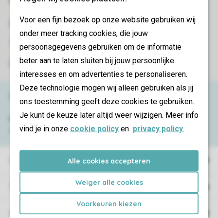
Veilig en snel online boeken
Voor een fijn bezoek op onze website gebruiken wij
SSL certificaat
onder meer tracking cookies, die jouw
Veilige gegevensoverdracht
persoonsgegevens gebruiken om de informatie
beter aan te laten sluiten bij jouw persoonlijke
Veilige betaling
interesses en om advertenties te personaliseren.
Deze technologie mogen wij alleen gebruiken als jij
Service & contact
ons toestemming geeft deze cookies te gebruiken.
Je kunt de keuze later altijd weer wijzigen. Meer info
Bekijk de
veelgestelde vragen
of neem
vind je in onze
cookie policy
en
privacy policy
.
contact op met het
Contact Center
.
Vakantieparken
Alle cookies accepteren
Weiger alle cookies
Type vakantie
Voorkeuren kiezen
Campings