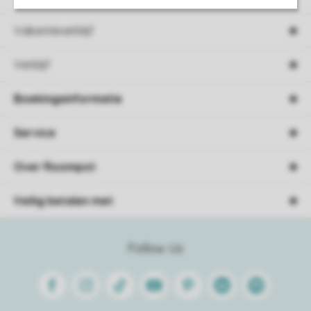
Vakantieverblijf
Verblijf
Boekingsinformatie
Service
Over Roompot
Veilig betalen met
Follow Us
Facebook
Instagram
Tiktok
Youtube
Pinterest
Linkedin
Spotify