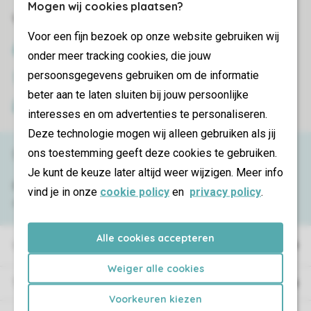
Mogen wij cookies plaatsen?
Veilig en snel online boeken
Voor een fijn bezoek op onze website gebruiken wij
SSL certificaat
onder meer tracking cookies, die jouw
persoonsgegevens gebruiken om de informatie
Veilige gegevensoverdracht
beter aan te laten sluiten bij jouw persoonlijke
Veilige betaling
interesses en om advertenties te personaliseren.
Deze technologie mogen wij alleen gebruiken als jij
ons toestemming geeft deze cookies te gebruiken.
Service & contact
Je kunt de keuze later altijd weer wijzigen. Meer info
Bekijk de
veelgestelde vragen
of neem
vind je in onze
cookie policy
en
privacy policy
.
contact op met het
Contact Center
.
Alle cookies accepteren
Vakantieparken
Weiger alle cookies
Type vakantie
Voorkeuren kiezen