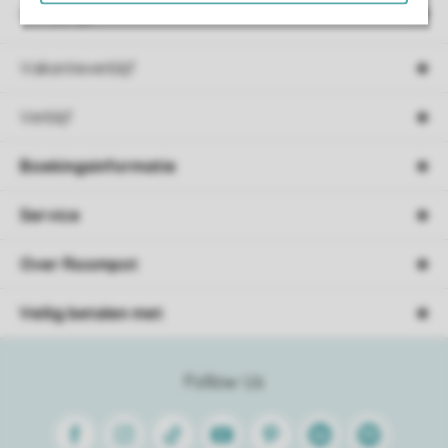
Campings
Vakantieverblijf
Verblijf
Boekingsinformatie
Service
Over Roompot
Veilig betalen met
Follow Us
Facebook
Instagram
Tiktok
Youtube
Pinterest
Linkedin
Spotify