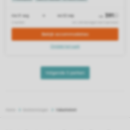
Home
Bestemmingen
Vakantietent