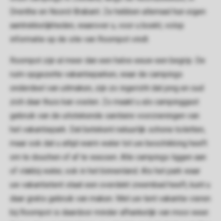
Drenthe en Noord-Brabant. Ze hebben allemaal hun eigen
aantrekkelijkheden, waarover u, voor u boekt, volop
informatie op de site van Roompot vindt.
Roompot zijn al meer dan een halve eeuw een begrip. De
ruim opgezette vakantieparken, waar de campings
onderdeel van uitmaken, zijn zo ingericht dat jong en oud
zich daar thuis kan voelen. Zo maakt u als campinggast
gebruik van de uitstekende sanitaire voorzieningen van
het vakantiepark. Dat betekent natuurlijk schone toiletten,
maar ook dat u altijd warm water tot uw beschikking heeft
om te douchen of af te wassen. Alle campings liggen aan
of vlakbij water, ook in het binnenland. Als het park waar
uw vakantietent staat een overdekt zwembad heeft, kunt u
daar gratis gebruik van maken. Met uw tent vakantie vieren
bij Roompot is daardoor minder afhankelijk van mooi weer.