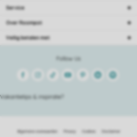
Service
Over Roompot
Veilig betalen met
Follow Us
Facebook
Instagram
Tiktok
Youtube
Pinterest
Linkedin
Spotify
Vakantietips & inspiratie?
Algemene voorwaarden
Privacy
Cookies
Disclaimer