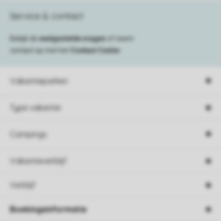
Service & contact
Bekijk de
veelgestelde vragen
of neem
contact op met het
Contact Center
.
Vakantieparken
Type vakantie
Campings
Vakantieverblijf
Verblijf
Boekingsinformatie