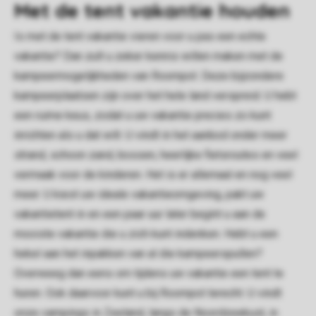
Met de tent vakantie houden
Is met de tent vakantie vieren voor u pas een echte
vakantie? Dan zult u zeker kennis willen maken met de
kampeermogelijkheden van Roompot. Deze bijzondere
kampeerplaatsen zijn over het hele land verspreid. U hebt
een ruime keus, zodat u uw vakantie precies zo kunt
inrichten als u dat wilt. U vindt in het aanbod onder meer
strand, schoon zand, bossen, heerlijke fietsroutes en veel
vermaak voor de kinderen. Het is er allemaal en nog veel
meer. U kiest uw ideale vakantieomgeving, pakt uw
vakantietent in en een paar uur later begint u aan de
mooiste vakantie die u zich kunt indenken. Hebt u een
hekel aan het inpakken van al die kampeerspullen?
Overweeg dan eens om tijdens uw vakantie een tent te
huren. Ook daarvoor kunt u bij Roompot terecht. U vindt
onze campings in Zeeland, langs de Noordzeekust, in