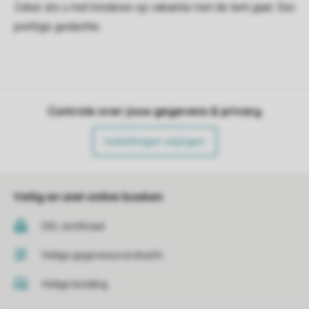
Zeker als u met kinderen op vakantie met de tent gaat. Een
prettige gedachte.
Controle over jouw gegevens & privacy
Instellingen wijzigen
Veilig en snel online boeken
SSL certificaat
Veilige gegevensoverdracht
Veilige betaling