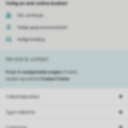
Veilig en snel online boeken
SSL certificaat
Veilige gegevensoverdracht
Veilige betaling
Service & contact
Bekijk de
veelgestelde vragen
of neem
contact op met het
Contact Center
.
Vakantieparken
Type vakantie
Campings