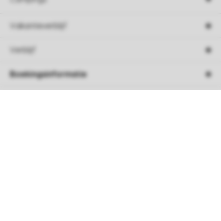
Vakantieverblijf
Verblijf
Boekingsinformatie
Service
Sorteer
Over Roompot
Veilig betalen met
Follow Us
Facebook
Instagram
Tiktok
Youtube
Pinterest
Linkedin
Spotify